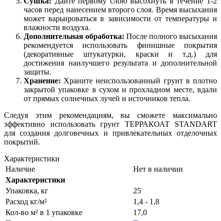
Сушка:
Дайте первому слою высохнуть в течение 1-2
часов перед нанесением второго слоя. Время высыхания
может варьироваться в зависимости от температуры и
влажности воздуха.
Дополнительная обработка:
После полного высыхания
рекомендуется использовать финишные покрытия
(декоративные штукатурки, краски и т.д.) для
достижения наилучшего результата и дополнительной
защиты.
Хранение:
Храните неиспользованный грунт в плотно
закрытой упаковке в сухом и прохладном месте, вдали
от прямых солнечных лучей и источников тепла.
Следуя этим рекомендациям, вы сможете максимально
эффективно использовать грунт ТЕРРАКОАТ STANDART
для создания долговечных и привлекательных отделочных
покрытий.
Характеристики
Наличие
Нет в наличии
Характеристики
Упаковка, кг
25
Расход кг/м²
1,4 - 1,8
Кол-во м² в 1 упаковке
17,0