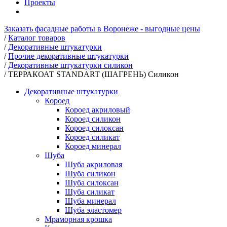
Проекты
Заказать фасадные работы в Воронеже - выгодные цены
/
Каталог товаров
/
Декоративные штукатурки
/
Прочие декоративные штукатурки
/
Декоративные штукатурки силикон
/
ТЕРРАКОАТ STANDART (ШАГРЕНЬ) Силикон
Декоративные штукатурки
Короед
Короед акриловый
Короед силикон
Короед силоксан
Короед силикат
Короед минерал
Шуба
Шуба акриловая
Шуба силикон
Шуба силоксан
Шуба силикат
Шуба минерал
Шуба эластомер
Мраморная крошка