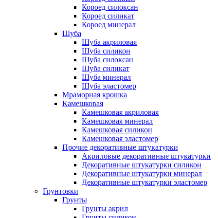
Короед силоксан
Короед силикат
Короед минерал
Шуба
Шуба акриловая
Шуба силикон
Шуба силоксан
Шуба силикат
Шуба минерал
Шуба эластомер
Мраморная крошка
Камешковая
Камешковая акриловая
Камешковая минерал
Камешковая силикон
Камешковая эластомер
Прочие декоративные штукатурки
Акриловые декоративные штукатурки
Декоративные штукатурки силикон
Декоративные штукатурки минерал
Декоративные штукатурки эластомер
Грунтовки
Грунты
Грунты акрил
Грунты силикон