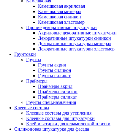
Камешковая
Камешковая акриловая
Камешковая минерал
Камешковая силикон
Камешковая эластомер
Прочие декоративные штукатурки
Акриловые декоративные штукатурки
Декоративные штукатурки силикон
Декоративные штукатурки минерал
Декоративные штукатурки эластомер
Грунтовки
Грунты
Грунты акрил
Грунты силикон
Грунты силикат
Праймеры
Праймеры акрил
Праймеры силикон
Праймеры силикат
Грунты спец.назначения
Клеевые составы
Клеевые составы для утепления
Клеевые составы для штукатурки
Клей и затирка для керамической плитки
Силиконовая штукатурка для фасада