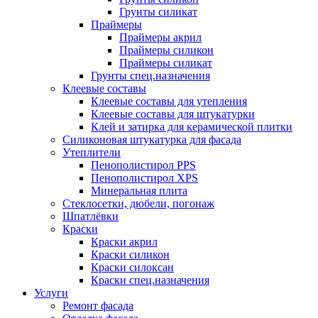
Грунты силикат
Праймеры
Праймеры акрил
Праймеры силикон
Праймеры силикат
Грунты спец.назначения
Клеевые составы
Клеевые составы для утепления
Клеевые составы для штукатурки
Клей и затирка для керамической плитки
Силиконовая штукатурка для фасада
Утеплители
Пенополистирол PPS
Пенополистирол XPS
Минеральная плита
Стеклосетки, дюбели, погонаж
Шпатлёвки
Краски
Краски акрил
Краски силикон
Краски силоксан
Краски спец.назначения
Услуги
Ремонт фасада