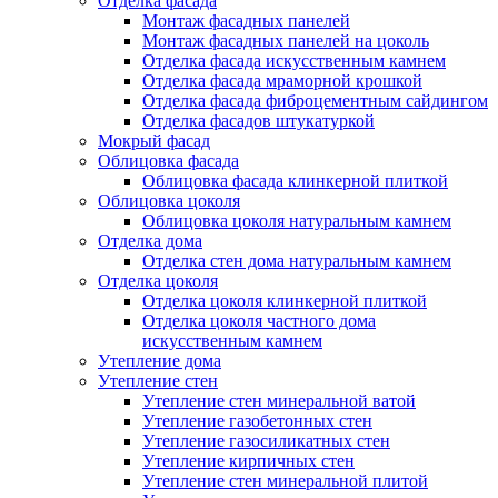
Отделка фасада
Монтаж фасадных панелей
Монтаж фасадных панелей на цоколь
Отделка фасада искусственным камнем
Отделка фасада мраморной крошкой
Отделка фасада фиброцементным сайдингом
Отделка фасадов штукатуркой
Мокрый фасад
Облицовка фасада
Облицовка фасада клинкерной плиткой
Облицовка цоколя
Облицовка цоколя натуральным камнем
Отделка дома
Отделка стен дома натуральным камнем
Отделка цоколя
Отделка цоколя клинкерной плиткой
Отделка цоколя частного дома
искусственным камнем
Утепление дома
Утепление стен
Утепление стен минеральной ватой
Утепление газобетонных стен
Утепление газосиликатных стен
Утепление кирпичных стен
Утепление стен минеральной плитой