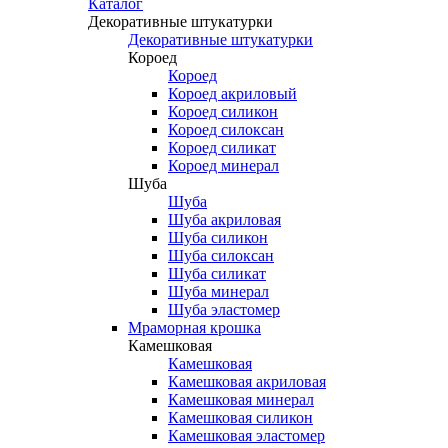
Каталог
Декоративные штукатурки
Декоративные штукатурки
Короед
Короед
Короед акриловый
Короед силикон
Короед силоксан
Короед силикат
Короед минерал
Шуба
Шуба
Шуба акриловая
Шуба силикон
Шуба силоксан
Шуба силикат
Шуба минерал
Шуба эластомер
Мраморная крошка
Камешковая
Камешковая
Камешковая акриловая
Камешковая минерал
Камешковая силикон
Камешковая эластомер