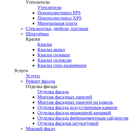
Утеплители
Утеплители
Пенополистирол PPS
Пенополистирол XPS
Минеральная плита
Стеклосетки, дюбели, погонаж
Шпатлёвки
Краски
Краски
Краски акрил
Краски силикон
Краски силоксан
Краски спец.назначения
Услуги
Услуги
Ремонт фасада
Отделка фасада
Отделка фасада
Монтаж фасадных панелей
Монтаж фасадных панелей на цоколь
Отделка фасада искусственным камнем
Отделка фасада мраморной крошкой
Отделка фасада фиброцементным сайдингом
Отделка фасадов штукатуркой
Мокрый фасад