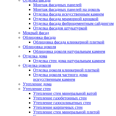
Отделка фасада
Монтаж фасадных панелей
Монтаж фасадных панелей на цоколь
Отделка фасада искусственным камнем
Отделка фасада мраморной крошкой
Отделка фасада фиброцементным сайдингом
Отделка фасадов штукатуркой
Мокрый фасад
Облицовка фасада
Облицовка фасада клинкерной плиткой
Облицовка цоколя
Облицовка цоколя натуральным камнем
Отделка дома
Отделка стен дома натуральным камнем
Отделка цоколя
Отделка цоколя клинкерной плиткой
Отделка цоколя частного дома
искусственным камнем
Утепление дома
Утепление стен
Утепление стен минеральной ватой
Утепление газобетонных стен
Утепление газосиликатных стен
Утепление кирпичных стен
Утепление стен минеральной плитой