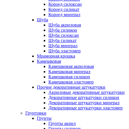
Короед силоксан
Короед силикат
Короед минерал
Шуба
Шуба акриловая
Шуба силикон
Шуба силоксан
Шуба силикат
Шуба минерал
Шуба эластомер
Мраморная крошка
Камешковая
Камешковая акриловая
Камешковая минерал
Камешковая силикон
Камешковая эластомер
Прочие декоративные штукатурки
Акриловые декоративные штукатурки
Декоративные штукатурки силикон
Декоративные штукатурки минерал
Декоративные штукатурки эластомер
Грунтовки
Грунты
Грунты акрил
Грунты силикон