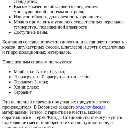
стандартам;
Высокое качество объясняется внедрением
многоуровневой системы контроля;
Износостойкость, долговечность, прочность;
Можно применять в условиях существенных перепадов
температур., повышенной влажности;
Доступные цены.
Компания совершенствует технологии, и расширяет перечень
красок, штукатурных смесей, шпатлевок и других отделочных
и гидроизоляционных материалов.
Повышенным спросом пользуются:
Марблкоат Антик Стукко;
Террагрунт и Террагрунт-антиплесень;
Терракоат Замша;
Хэндифлекс;
Терралит.
Это не полный перечень популярных продуктов этого
производителя. В Воронеже заказать
отделку фасада
материалами Terraco, с гарантией качества, можно
обратившись в "ТермоФасад". Специалисты помогут купить
подходящие смеси, приобрести их по доступной цене, и
выполнить все виды работ.