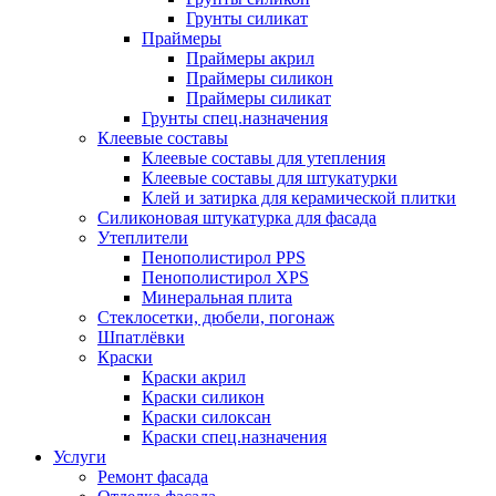
Грунты силикат
Праймеры
Праймеры акрил
Праймеры силикон
Праймеры силикат
Грунты спец.назначения
Клеевые составы
Клеевые составы для утепления
Клеевые составы для штукатурки
Клей и затирка для керамической плитки
Силиконовая штукатурка для фасада
Утеплители
Пенополистирол PPS
Пенополистирол XPS
Минеральная плита
Стеклосетки, дюбели, погонаж
Шпатлёвки
Краски
Краски акрил
Краски силикон
Краски силоксан
Краски спец.назначения
Услуги
Ремонт фасада