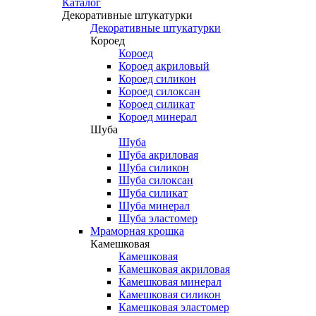
Каталог
Декоративные штукатурки
Декоративные штукатурки
Короед
Короед
Короед акриловый
Короед силикон
Короед силоксан
Короед силикат
Короед минерал
Шуба
Шуба
Шуба акриловая
Шуба силикон
Шуба силоксан
Шуба силикат
Шуба минерал
Шуба эластомер
Мраморная крошка
Камешковая
Камешковая
Камешковая акриловая
Камешковая минерал
Камешковая силикон
Камешковая эластомер