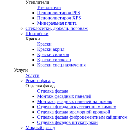
Утеплители
Утеплители
Пенополистирол PPS
Пенополистирол XPS
Минеральная плита
Стеклосетки, дюбели, погонаж
Шпатлёвки
Краски
Краски
Краски акрил
Краски силикон
Краски силоксан
Краски спец.назначения
Услуги
Услуги
Ремонт фасада
Отделка фасада
Отделка фасада
Монтаж фасадных панелей
Монтаж фасадных панелей на цоколь
Отделка фасада искусственным камнем
Отделка фасада мраморной крошкой
Отделка фасада фиброцементным сайдингом
Отделка фасадов штукатуркой
Мокрый фасад