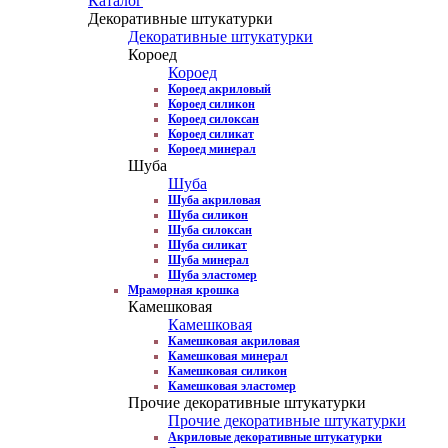
Каталог
Декоративные штукатурки
Декоративные штукатурки
Короед
Короед
Короед акриловый
Короед силикон
Короед силоксан
Короед силикат
Короед минерал
Шуба
Шуба
Шуба акриловая
Шуба силикон
Шуба силоксан
Шуба силикат
Шуба минерал
Шуба эластомер
Мраморная крошка
Камешковая
Камешковая
Камешковая акриловая
Камешковая минерал
Камешковая силикон
Камешковая эластомер
Прочие декоративные штукатурки
Прочие декоративные штукатурки
Акриловые декоративные штукатурки