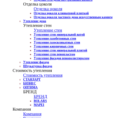
Отделка цоколя
Отделка цоколя
Отделка цоколя клинкерной плиткой
Отделка цоколя частного дома искусственным камнем
Утепление дома
Утепление стен
Утепление стен
Утепление стен минеральной ватой
Утепление газобетонных стен
Утепление газосиликатных стен
Утепление кирпичных стен
Утепление стен минеральной плитой
Утепление стен пенопластом
Утепление фасадов пенополистиролом
Утепление фасада
Штукатурка фасада
Стоимость утепления
Стоимость утепления
СТАНДАРТ
БИЗНЕС
ОПТИМА
БРЕНД
БРЕНД
BOLARS
MAPEI
Компания
Компания