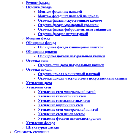
Ремонт фасада
Отделка фасада
Монтаж фасадных панелей
Монтаж фасадных панелей на цоколь
Отделка фасада искусственным камнем
Отделка фасада мраморной крошкой
Отделка фасада фиброцементным сайдингом
Отделка фасадов штукатуркой
Мокрый фасад
Облицовка фасада
Облицовка фасада клинкерной плиткой
Облицовка цоколя
Облицовка цоколя натуральным камнем
Отделка дома
Отделка стен дома натуральным камнем
Отделка цоколя
Отделка цоколя клинкерной плиткой
Отделка цоколя частного дома искусственным камнем
Утепление дома
Утепление стен
Утепление стен минеральной ватой
Утепление газобетонных стен
Утепление газосиликатных стен
Утепление кирпичных стен
Утепление стен минеральной плитой
Утепление стен пенопластом
Утепление фасадов пенополистиролом
Утепление фасада
Штукатурка фасада
Стоимость утепления