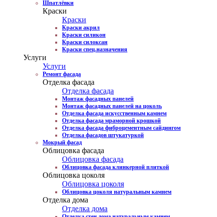
Шпатлёвки
Краски
Краски
Краски акрил
Краски силикон
Краски силоксан
Краски спец.назначения
Услуги
Услуги
Ремонт фасада
Отделка фасада
Отделка фасада
Монтаж фасадных панелей
Монтаж фасадных панелей на цоколь
Отделка фасада искусственным камнем
Отделка фасада мраморной крошкой
Отделка фасада фиброцементным сайдингом
Отделка фасадов штукатуркой
Мокрый фасад
Облицовка фасада
Облицовка фасада
Облицовка фасада клинкерной плиткой
Облицовка цоколя
Облицовка цоколя
Облицовка цоколя натуральным камнем
Отделка дома
Отделка дома
Отделка стен дома натуральным камнем