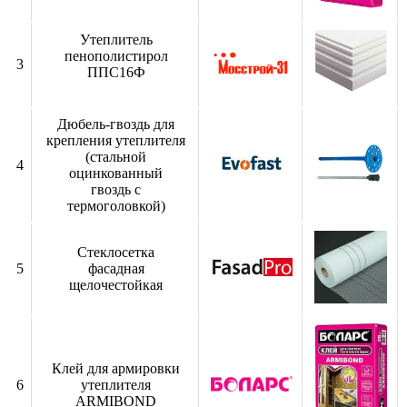
Утеплитель
пенополистирол
3
ППС16Ф
Дюбель-гвоздь для
крепления утеплителя
(стальной
4
оцинкованный
гвоздь с
термоголовкой)
Стеклосетка
5
фасадная
щелочестойкая
Клей для армировки
6
утеплителя
ARMIBOND