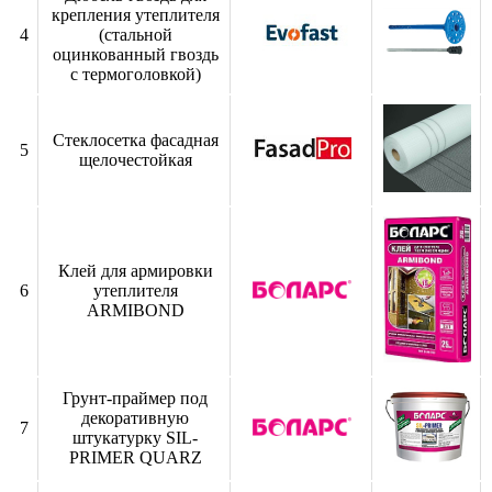
крепления утеплителя
4
(стальной
оцинкованный гвоздь
с термоголовкой)
Стеклосетка фасадная
5
щелочестойкая
Клей для армировки
6
утеплителя
ARMIBOND
Грунт-праймер под
декоративную
7
штукатурку SIL-
PRIMER QUARZ