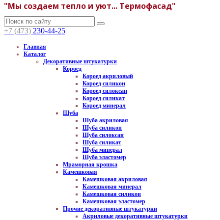
"Мы создаем тепло и уют... Термофасад"
+7 (473)
230-44-25
Главная
Каталог
Декоративные штукатурки
Короед
Короед акриловый
Короед силикон
Короед силоксан
Короед силикат
Короед минерал
Шуба
Шуба акриловая
Шуба силикон
Шуба силоксан
Шуба силикат
Шуба минерал
Шуба эластомер
Мраморная крошка
Камешковая
Камешковая акриловая
Камешковая минерал
Камешковая силикон
Камешковая эластомер
Прочие декоративные штукатурки
Акриловые декоративные штукатурки