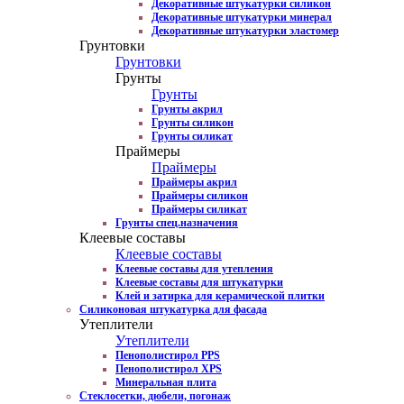
Декоративные штукатурки силикон
Декоративные штукатурки минерал
Декоративные штукатурки эластомер
Грунтовки
Грунтовки
Грунты
Грунты
Грунты акрил
Грунты силикон
Грунты силикат
Праймеры
Праймеры
Праймеры акрил
Праймеры силикон
Праймеры силикат
Грунты спец.назначения
Клеевые составы
Клеевые составы
Клеевые составы для утепления
Клеевые составы для штукатурки
Клей и затирка для керамической плитки
Силиконовая штукатурка для фасада
Утеплители
Утеплители
Пенополистирол PPS
Пенополистирол XPS
Минеральная плита
Стеклосетки, дюбели, погонаж