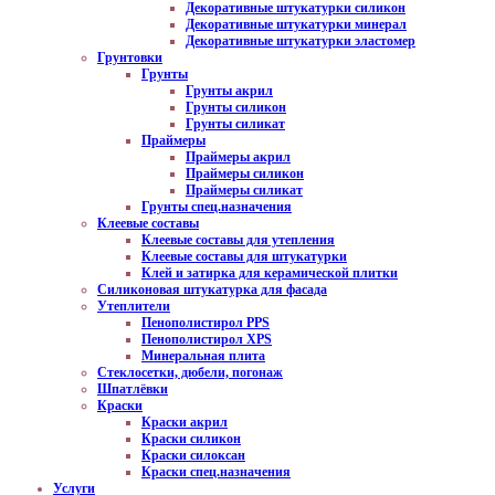
Декоративные штукатурки силикон
Декоративные штукатурки минерал
Декоративные штукатурки эластомер
Грунтовки
Грунты
Грунты акрил
Грунты силикон
Грунты силикат
Праймеры
Праймеры акрил
Праймеры силикон
Праймеры силикат
Грунты спец.назначения
Клеевые составы
Клеевые составы для утепления
Клеевые составы для штукатурки
Клей и затирка для керамической плитки
Силиконовая штукатурка для фасада
Утеплители
Пенополистирол PPS
Пенополистирол XPS
Минеральная плита
Стеклосетки, дюбели, погонаж
Шпатлёвки
Краски
Краски акрил
Краски силикон
Краски силоксан
Краски спец.назначения
Услуги