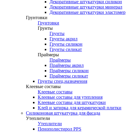
Декоративные штукатурки силикон
Декоративные штукатурки минерал
Декоративные штукатурки эластомер
Грунтовки
Грунтовки
Грунты
Грунты
Грунты акрил
Грунты силикон
Грунты силикат
Праймеры
Праймеры
Праймеры акрил
Праймеры силикон
Праймеры силикат
Грунты спец.назначения
Клеевые составы
Клеевые составы
Клеевые составы для утепления
Клеевые составы для штукатурки
Клей и затирка для керамической плитки
Силиконовая штукатурка для фасада
Утеплители
Утеплители
Пенополистирол PPS