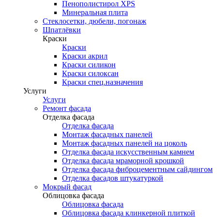
Пенополистирол XPS
Минеральная плита
Стеклосетки, дюбели, погонаж
Шпатлёвки
Краски
Краски
Краски акрил
Краски силикон
Краски силоксан
Краски спец.назначения
Услуги
Услуги
Ремонт фасада
Отделка фасада
Отделка фасада
Монтаж фасадных панелей
Монтаж фасадных панелей на цоколь
Отделка фасада искусственным камнем
Отделка фасада мраморной крошкой
Отделка фасада фиброцементным сайдингом
Отделка фасадов штукатуркой
Мокрый фасад
Облицовка фасада
Облицовка фасада
Облицовка фасада клинкерной плиткой