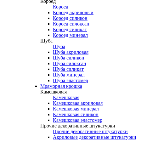
Короед
Короед
Короед акриловый
Короед силикон
Короед силоксан
Короед силикат
Короед минерал
Шуба
Шуба
Шуба акриловая
Шуба силикон
Шуба силоксан
Шуба силикат
Шуба минерал
Шуба эластомер
Мраморная крошка
Камешковая
Камешковая
Камешковая акриловая
Камешковая минерал
Камешковая силикон
Камешковая эластомер
Прочие декоративные штукатурки
Прочие декоративные штукатурки
Акриловые декоративные штукатурки