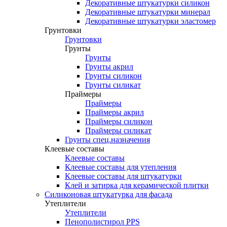
Декоративные штукатурки силикон
Декоративные штукатурки минерал
Декоративные штукатурки эластомер
Грунтовки
Грунтовки
Грунты
Грунты
Грунты акрил
Грунты силикон
Грунты силикат
Праймеры
Праймеры
Праймеры акрил
Праймеры силикон
Праймеры силикат
Грунты спец.назначения
Клеевые составы
Клеевые составы
Клеевые составы для утепления
Клеевые составы для штукатурки
Клей и затирка для керамической плитки
Силиконовая штукатурка для фасада
Утеплители
Утеплители
Пенополистирол PPS