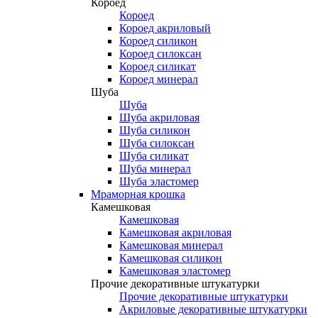
Короед
Короед
Короед акриловый
Короед силикон
Короед силоксан
Короед силикат
Короед минерал
Шуба
Шуба
Шуба акриловая
Шуба силикон
Шуба силоксан
Шуба силикат
Шуба минерал
Шуба эластомер
Мраморная крошка
Камешковая
Камешковая
Камешковая акриловая
Камешковая минерал
Камешковая силикон
Камешковая эластомер
Прочие декоративные штукатурки
Прочие декоративные штукатурки
Акриловые декоративные штукатурки