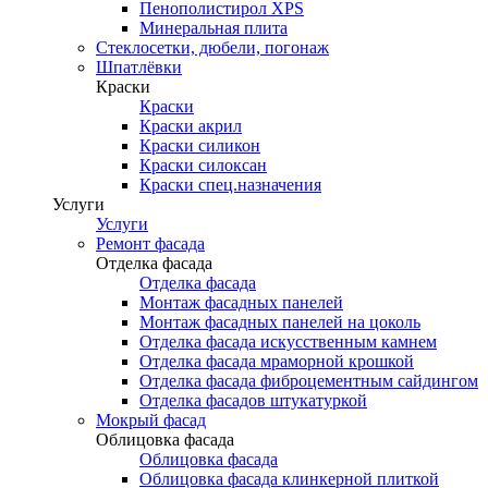
Пенополистирол XPS
Минеральная плита
Стеклосетки, дюбели, погонаж
Шпатлёвки
Краски
Краски
Краски акрил
Краски силикон
Краски силоксан
Краски спец.назначения
Услуги
Услуги
Ремонт фасада
Отделка фасада
Отделка фасада
Монтаж фасадных панелей
Монтаж фасадных панелей на цоколь
Отделка фасада искусственным камнем
Отделка фасада мраморной крошкой
Отделка фасада фиброцементным сайдингом
Отделка фасадов штукатуркой
Мокрый фасад
Облицовка фасада
Облицовка фасада
Облицовка фасада клинкерной плиткой