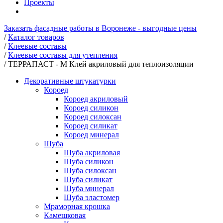
Проекты
Заказать фасадные работы в Воронеже - выгодные цены
/
Каталог товаров
/
Клеевые составы
/
Клеевые составы для утепления
/
ТЕРРАПАСТ - М Клей акриловый для теплоизоляции
Декоративные штукатурки
Короед
Короед акриловый
Короед силикон
Короед силоксан
Короед силикат
Короед минерал
Шуба
Шуба акриловая
Шуба силикон
Шуба силоксан
Шуба силикат
Шуба минерал
Шуба эластомер
Мраморная крошка
Камешковая