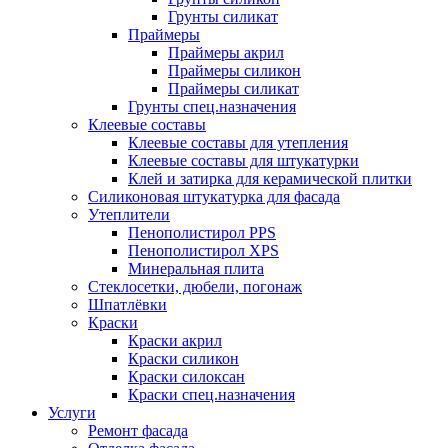
Грунты силикат
Праймеры
Праймеры акрил
Праймеры силикон
Праймеры силикат
Грунты спец.назначения
Клеевые составы
Клеевые составы для утепления
Клеевые составы для штукатурки
Клей и затирка для керамической плитки
Силиконовая штукатурка для фасада
Утеплители
Пенополистирол PPS
Пенополистирол XPS
Минеральная плита
Стеклосетки, дюбели, погонаж
Шпатлёвки
Краски
Краски акрил
Краски силикон
Краски силоксан
Краски спец.назначения
Услуги
Ремонт фасада