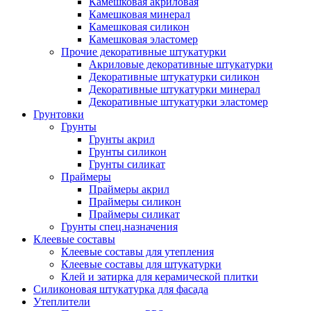
Камешковая акриловая
Камешковая минерал
Камешковая силикон
Камешковая эластомер
Прочие декоративные штукатурки
Акриловые декоративные штукатурки
Декоративные штукатурки силикон
Декоративные штукатурки минерал
Декоративные штукатурки эластомер
Грунтовки
Грунты
Грунты акрил
Грунты силикон
Грунты силикат
Праймеры
Праймеры акрил
Праймеры силикон
Праймеры силикат
Грунты спец.назначения
Клеевые составы
Клеевые составы для утепления
Клеевые составы для штукатурки
Клей и затирка для керамической плитки
Силиконовая штукатурка для фасада
Утеплители