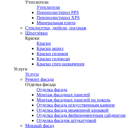
Утеплители
Утеплители
Пенополистирол PPS
Пенополистирол XPS
Минеральная плита
Стеклосетки, дюбели, погонаж
Шпатлёвки
Краски
Краски
Краски акрил
Краски силикон
Краски силоксан
Краски спец.назначения
Услуги
Услуги
Ремонт фасада
Отделка фасада
Отделка фасада
Монтаж фасадных панелей
Монтаж фасадных панелей на цоколь
Отделка фасада искусственным камнем
Отделка фасада мраморной крошкой
Отделка фасада фиброцементным сайдингом
Отделка фасадов штукатуркой
Мокрый фасад