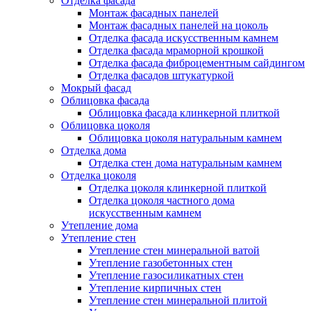
Отделка фасада
Монтаж фасадных панелей
Монтаж фасадных панелей на цоколь
Отделка фасада искусственным камнем
Отделка фасада мраморной крошкой
Отделка фасада фиброцементным сайдингом
Отделка фасадов штукатуркой
Мокрый фасад
Облицовка фасада
Облицовка фасада клинкерной плиткой
Облицовка цоколя
Облицовка цоколя натуральным камнем
Отделка дома
Отделка стен дома натуральным камнем
Отделка цоколя
Отделка цоколя клинкерной плиткой
Отделка цоколя частного дома
искусственным камнем
Утепление дома
Утепление стен
Утепление стен минеральной ватой
Утепление газобетонных стен
Утепление газосиликатных стен
Утепление кирпичных стен
Утепление стен минеральной плитой