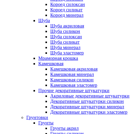
Короед силоксан
Короед силикат
Короед минерал
Шуба
Шуба акриловая
Шуба силикон
Шуба силоксан
Шуба силикат
Шуба минерал
Шуба эластомер
Мраморная крошка
Камешковая
Камешковая акриловая
Камешковая минерал
Камешковая силикон
Камешковая эластомер
Прочие декоративные штукатурки
Акриловые декоративные штукатурки
Декоративные штукатурки силикон
Декоративные штукатурки минерал
Декоративные штукатурки эластомер
Грунтовки
Грунты
Грунты акрил
Грунты силикон