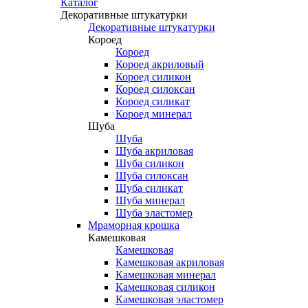
Каталог
Декоративные штукатурки
Декоративные штукатурки
Короед
Короед
Короед акриловый
Короед силикон
Короед силоксан
Короед силикат
Короед минерал
Шуба
Шуба
Шуба акриловая
Шуба силикон
Шуба силоксан
Шуба силикат
Шуба минерал
Шуба эластомер
Мраморная крошка
Камешковая
Камешковая
Камешковая акриловая
Камешковая минерал
Камешковая силикон
Камешковая эластомер