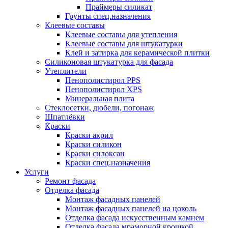
Праймеры силикат
Грунты спец.назначения
Клеевые составы
Клеевые составы для утепления
Клеевые составы для штукатурки
Клей и затирка для керамической плитки
Силиконовая штукатурка для фасада
Утеплители
Пенополистирол PPS
Пенополистирол XPS
Минеральная плита
Стеклосетки, дюбели, погонаж
Шпатлёвки
Краски
Краски акрил
Краски силикон
Краски силоксан
Краски спец.назначения
Услуги
Ремонт фасада
Отделка фасада
Монтаж фасадных панелей
Монтаж фасадных панелей на цоколь
Отделка фасада искусственным камнем
Отделка фасада мраморной крошкой