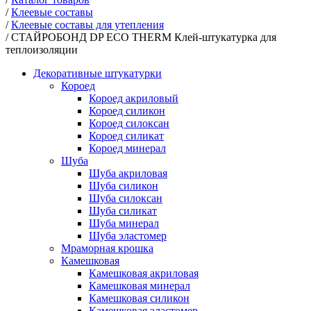
/
Клеевые составы
/
Клеевые составы для утепления
/
СТАЙРОБОНД DP ECO THERM Клей-штукатурка для
теплоизоляции
Декоративные штукатурки
Короед
Короед акриловый
Короед силикон
Короед силоксан
Короед силикат
Короед минерал
Шуба
Шуба акриловая
Шуба силикон
Шуба силоксан
Шуба силикат
Шуба минерал
Шуба эластомер
Мраморная крошка
Камешковая
Камешковая акриловая
Камешковая минерал
Камешковая силикон
Камешковая эластомер