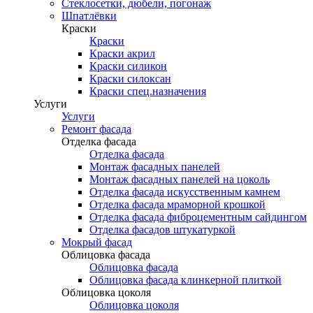
Стеклосетки, дюбели, погонаж
Шпатлёвки
Краски
Краски
Краски акрил
Краски силикон
Краски силоксан
Краски спец.назначения
Услуги
Услуги
Ремонт фасада
Отделка фасада
Отделка фасада
Монтаж фасадных панелей
Монтаж фасадных панелей на цоколь
Отделка фасада искусственным камнем
Отделка фасада мраморной крошкой
Отделка фасада фиброцементным сайдингом
Отделка фасадов штукатуркой
Мокрый фасад
Облицовка фасада
Облицовка фасада
Облицовка фасада клинкерной плиткой
Облицовка цоколя
Облицовка цоколя