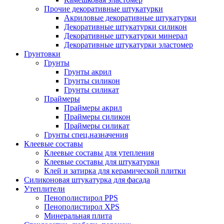
Прочие декоративные штукатурки
Акриловые декоративные штукатурки
Декоративные штукатурки силикон
Декоративные штукатурки минерал
Декоративные штукатурки эластомер
Грунтовки
Грунты
Грунты акрил
Грунты силикон
Грунты силикат
Праймеры
Праймеры акрил
Праймеры силикон
Праймеры силикат
Грунты спец.назначения
Клеевые составы
Клеевые составы для утепления
Клеевые составы для штукатурки
Клей и затирка для керамической плитки
Силиконовая штукатурка для фасада
Утеплители
Пенополистирол PPS
Пенополистирол XPS
Минеральная плита