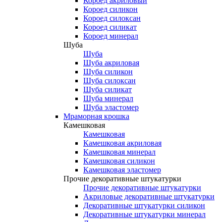
Короед акриловый
Короед силикон
Короед силоксан
Короед силикат
Короед минерал
Шуба
Шуба
Шуба акриловая
Шуба силикон
Шуба силоксан
Шуба силикат
Шуба минерал
Шуба эластомер
Мраморная крошка
Камешковая
Камешковая
Камешковая акриловая
Камешковая минерал
Камешковая силикон
Камешковая эластомер
Прочие декоративные штукатурки
Прочие декоративные штукатурки
Акриловые декоративные штукатурки
Декоративные штукатурки силикон
Декоративные штукатурки минерал