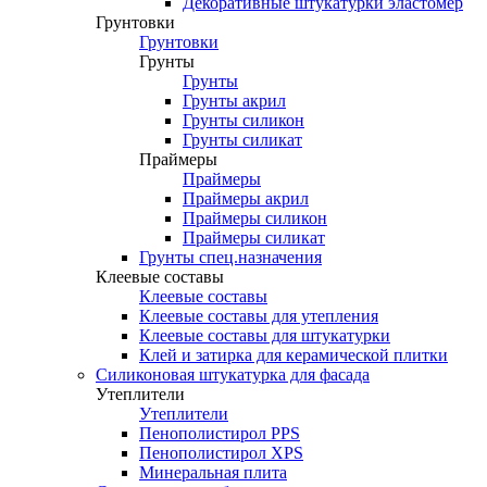
Декоративные штукатурки эластомер
Грунтовки
Грунтовки
Грунты
Грунты
Грунты акрил
Грунты силикон
Грунты силикат
Праймеры
Праймеры
Праймеры акрил
Праймеры силикон
Праймеры силикат
Грунты спец.назначения
Клеевые составы
Клеевые составы
Клеевые составы для утепления
Клеевые составы для штукатурки
Клей и затирка для керамической плитки
Силиконовая штукатурка для фасада
Утеплители
Утеплители
Пенополистирол PPS
Пенополистирол XPS
Минеральная плита