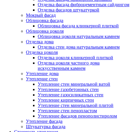
Отделка фасада фиброцементным сайдингом
Отделка фасадов штукатуркой
Мокрый фасад
Облицовка фасада
Облицовка фасада клинкерной плиткой
Облицовка цоколя
Облицовка цоколя натуральным камнем
Отделка дома
Отделка стен дома натуральным камнем
Отделка цоколя
Отделка цоколя клинкерной плиткой
Отделка цоколя частного дома
искусственным камнем
Утепление дома
Утепление стен
Утепление стен минеральной ватой
Утепление газобетонных стен
Утепление газосиликатных стен
Утепление кирпичных стен
Утепление стен минеральной плитой
Утепление стен пенопластом
Утепление фасадов пенополистиролом
Утепление фасада
Штукатурка фасада
Стоимость утепления