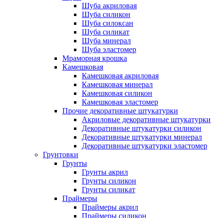
Шуба акриловая
Шуба силикон
Шуба силоксан
Шуба силикат
Шуба минерал
Шуба эластомер
Мраморная крошка
Камешковая
Камешковая акриловая
Камешковая минерал
Камешковая силикон
Камешковая эластомер
Прочие декоративные штукатурки
Акриловые декоративные штукатурки
Декоративные штукатурки силикон
Декоративные штукатурки минерал
Декоративные штукатурки эластомер
Грунтовки
Грунты
Грунты акрил
Грунты силикон
Грунты силикат
Праймеры
Праймеры акрил
Праймеры силикон