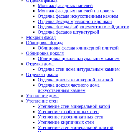
Отделка фасада
Монтаж фасадных панелей
Монтаж фасадных панелей на цоколь
Отделка фасада искусственным камнем
Отделка фасада мраморной крошкой
Отделка фасада фиброцементным сайдингом
Отделка фасадов штукатуркой
Мокрый фасад
Облицовка фасада
Облицовка фасада клинкерной плиткой
Облицовка цоколя
Облицовка цоколя натуральным камнем
Отделка дома
Отделка стен дома натуральным камнем
Отделка цоколя
Отделка цоколя клинкерной плиткой
Отделка цоколя частного дома
искусственным камнем
Утепление дома
Утепление стен
Утепление стен минеральной ватой
Утепление газобетонных стен
Утепление газосиликатных стен
Утепление кирпичных стен
Утепление стен минеральной плитой