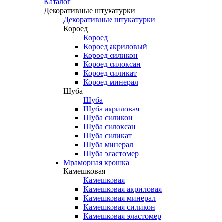
Каталог
Декоративные штукатурки
Декоративные штукатурки
Короед
Короед
Короед акриловый
Короед силикон
Короед силоксан
Короед силикат
Короед минерал
Шуба
Шуба
Шуба акриловая
Шуба силикон
Шуба силоксан
Шуба силикат
Шуба минерал
Шуба эластомер
Мраморная крошка
Камешковая
Камешковая
Камешковая акриловая
Камешковая минерал
Камешковая силикон
Камешковая эластомер