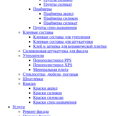
Грунты силикат
Праймеры
Праймеры акрил
Праймеры силикон
Праймеры силикат
Грунты спец.назначения
Клеевые составы
Клеевые составы для утепления
Клеевые составы для штукатурки
Клей и затирка для керамической плитки
Силиконовая штукатурка для фасада
Утеплители
Пенополистирол PPS
Пенополистирол XPS
Минеральная плита
Стеклосетки, дюбели, погонаж
Шпатлёвки
Краски
Краски акрил
Краски силикон
Краски силоксан
Краски спец.назначения
Услуги
Ремонт фасада