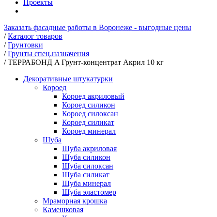
Проекты
Заказать фасадные работы в Воронеже - выгодные цены
/
Каталог товаров
/
Грунтовки
/
Грунты спец.назначения
/
ТЕРРАБОНД A Грунт-концентрат Акрил 10 кг
Декоративные штукатурки
Короед
Короед акриловый
Короед силикон
Короед силоксан
Короед силикат
Короед минерал
Шуба
Шуба акриловая
Шуба силикон
Шуба силоксан
Шуба силикат
Шуба минерал
Шуба эластомер
Мраморная крошка
Камешковая