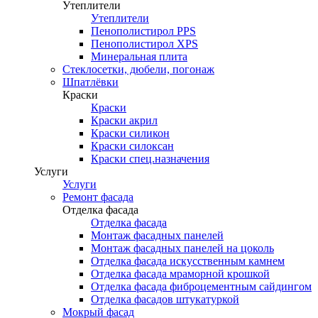
Утеплители
Утеплители
Пенополистирол PPS
Пенополистирол XPS
Минеральная плита
Стеклосетки, дюбели, погонаж
Шпатлёвки
Краски
Краски
Краски акрил
Краски силикон
Краски силоксан
Краски спец.назначения
Услуги
Услуги
Ремонт фасада
Отделка фасада
Отделка фасада
Монтаж фасадных панелей
Монтаж фасадных панелей на цоколь
Отделка фасада искусственным камнем
Отделка фасада мраморной крошкой
Отделка фасада фиброцементным сайдингом
Отделка фасадов штукатуркой
Мокрый фасад