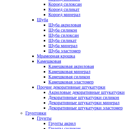
Короед силоксан
Короед силикат
Короед минерал
Шуба
Шуба акриловая
Шуба силикон
Шуба силоксан
Шуба силикат
Шуба минерал
Шуба эластомер
Мраморная крошка
Камешковая
Камешковая акриловая
Камешковая минерал
Камешковая силикон
Камешковая эластомер
Прочие декоративные штукатурки
Акриловые декоративные штукатурки
Декоративные штукатурки силикон
Декоративные штукатурки минерал
Декоративные штукатурки эластомер
Грунтовки
Грунты
Грунты акрил
Грунты силикон