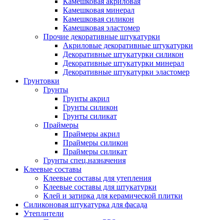
Камешковая акриловая
Камешковая минерал
Камешковая силикон
Камешковая эластомер
Прочие декоративные штукатурки
Акриловые декоративные штукатурки
Декоративные штукатурки силикон
Декоративные штукатурки минерал
Декоративные штукатурки эластомер
Грунтовки
Грунты
Грунты акрил
Грунты силикон
Грунты силикат
Праймеры
Праймеры акрил
Праймеры силикон
Праймеры силикат
Грунты спец.назначения
Клеевые составы
Клеевые составы для утепления
Клеевые составы для штукатурки
Клей и затирка для керамической плитки
Силиконовая штукатурка для фасада
Утеплители