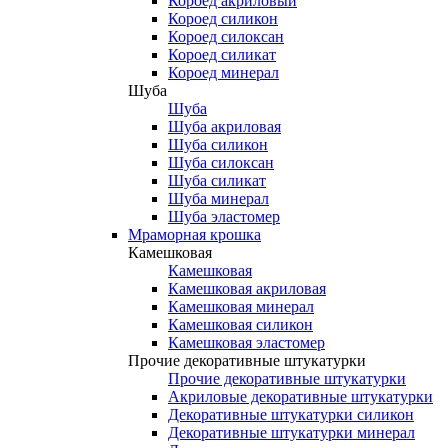
Короед акриловый
Короед силикон
Короед силоксан
Короед силикат
Короед минерал
Шуба
Шуба
Шуба акриловая
Шуба силикон
Шуба силоксан
Шуба силикат
Шуба минерал
Шуба эластомер
Мраморная крошка
Камешковая
Камешковая
Камешковая акриловая
Камешковая минерал
Камешковая силикон
Камешковая эластомер
Прочие декоративные штукатурки
Прочие декоративные штукатурки
Акриловые декоративные штукатурки
Декоративные штукатурки силикон
Декоративные штукатурки минерал