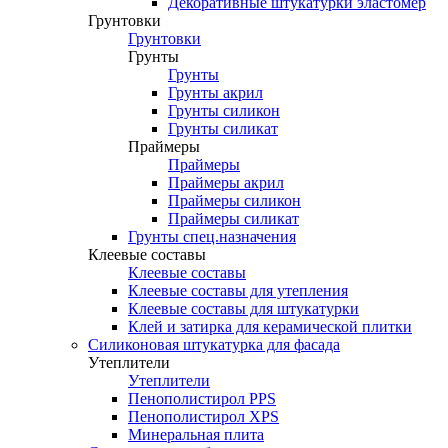
Декоративные штукатурки эластомер
Грунтовки
Грунтовки
Грунты
Грунты
Грунты акрил
Грунты силикон
Грунты силикат
Праймеры
Праймеры
Праймеры акрил
Праймеры силикон
Праймеры силикат
Грунты спец.назначения
Клеевые составы
Клеевые составы
Клеевые составы для утепления
Клеевые составы для штукатурки
Клей и затирка для керамической плитки
Силиконовая штукатурка для фасада
Утеплители
Утеплители
Пенополистирол PPS
Пенополистирол XPS
Минеральная плита