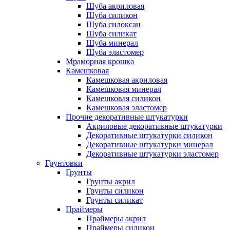
Шуба акриловая
Шуба силикон
Шуба силоксан
Шуба силикат
Шуба минерал
Шуба эластомер
Мраморная крошка
Камешковая
Камешковая акриловая
Камешковая минерал
Камешковая силикон
Камешковая эластомер
Прочие декоративные штукатурки
Акриловые декоративные штукатурки
Декоративные штукатурки силикон
Декоративные штукатурки минерал
Декоративные штукатурки эластомер
Грунтовки
Грунты
Грунты акрил
Грунты силикон
Грунты силикат
Праймеры
Праймеры акрил
Праймеры силикон