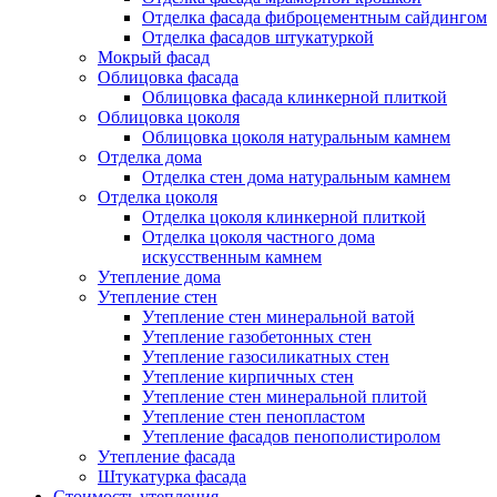
Отделка фасада фиброцементным сайдингом
Отделка фасадов штукатуркой
Мокрый фасад
Облицовка фасада
Облицовка фасада клинкерной плиткой
Облицовка цоколя
Облицовка цоколя натуральным камнем
Отделка дома
Отделка стен дома натуральным камнем
Отделка цоколя
Отделка цоколя клинкерной плиткой
Отделка цоколя частного дома
искусственным камнем
Утепление дома
Утепление стен
Утепление стен минеральной ватой
Утепление газобетонных стен
Утепление газосиликатных стен
Утепление кирпичных стен
Утепление стен минеральной плитой
Утепление стен пенопластом
Утепление фасадов пенополистиролом
Утепление фасада
Штукатурка фасада
Стоимость утепления