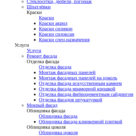
Стеклосетки, дюбели, погонаж
Шпатлёвки
Краски
Краски
Краски акрил
Краски силикон
Краски силоксан
Краски спец.назначения
Услуги
Услуги
Ремонт фасада
Отделка фасада
Отделка фасада
Монтаж фасадных панелей
Монтаж фасадных панелей на цоколь
Отделка фасада искусственным камнем
Отделка фасада мраморной крошкой
Отделка фасада фиброцементным сайдингом
Отделка фасадов штукатуркой
Мокрый фасад
Облицовка фасада
Облицовка фасада
Облицовка фасада клинкерной плиткой
Облицовка цоколя
Облицовка цоколя