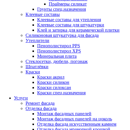
Праймеры силикат
Грунты спец.назначения
Клеевые составы
Клеевые составы для утепления
Клеевые составы для штукатурки
Клей и затирка для керамической плитки
Силиконовая штукатурка для фасада
Утеплители
Пенополистирол PPS
Пенополистирол XPS
Минеральная плита
Стеклосетки, дюбели, погонаж
Шпатлёвки
Краски
Краски акрил
Краски силикон
Краски силоксан
Краски спец.назначения
Услуги
Ремонт фасада
Отделка фасада
Монтаж фасадных панелей
Монтаж фасадных панелей на цоколь
Отделка фасада искусственным камнем
Отделка фасада мраморной крошкой