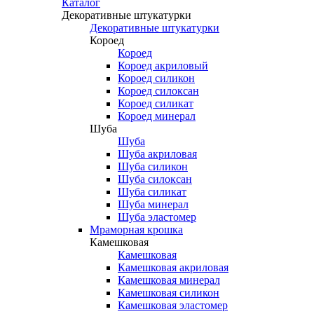
Каталог
Декоративные штукатурки
Декоративные штукатурки
Короед
Короед
Короед акриловый
Короед силикон
Короед силоксан
Короед силикат
Короед минерал
Шуба
Шуба
Шуба акриловая
Шуба силикон
Шуба силоксан
Шуба силикат
Шуба минерал
Шуба эластомер
Мраморная крошка
Камешковая
Камешковая
Камешковая акриловая
Камешковая минерал
Камешковая силикон
Камешковая эластомер