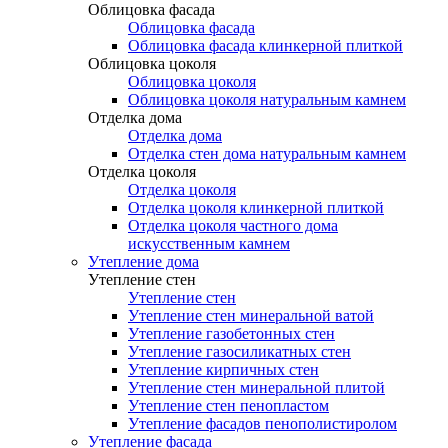
Облицовка фасада
Облицовка фасада
Облицовка фасада клинкерной плиткой
Облицовка цоколя
Облицовка цоколя
Облицовка цоколя натуральным камнем
Отделка дома
Отделка дома
Отделка стен дома натуральным камнем
Отделка цоколя
Отделка цоколя
Отделка цоколя клинкерной плиткой
Отделка цоколя частного дома
искусственным камнем
Утепление дома
Утепление стен
Утепление стен
Утепление стен минеральной ватой
Утепление газобетонных стен
Утепление газосиликатных стен
Утепление кирпичных стен
Утепление стен минеральной плитой
Утепление стен пенопластом
Утепление фасадов пенополистиролом
Утепление фасада