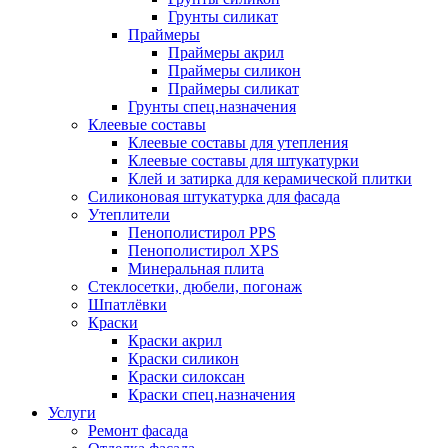
Грунты силикат
Праймеры
Праймеры акрил
Праймеры силикон
Праймеры силикат
Грунты спец.назначения
Клеевые составы
Клеевые составы для утепления
Клеевые составы для штукатурки
Клей и затирка для керамической плитки
Силиконовая штукатурка для фасада
Утеплители
Пенополистирол PPS
Пенополистирол XPS
Минеральная плита
Стеклосетки, дюбели, погонаж
Шпатлёвки
Краски
Краски акрил
Краски силикон
Краски силоксан
Краски спец.назначения
Услуги
Ремонт фасада