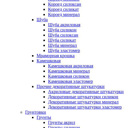
Короед силоксан
Короед силикат
Короед минерал
Шуба
Шуба акриловая
Шуба силикон
Шуба силоксан
Шуба силикат
Шуба минерал
Шуба эластомер
Мраморная крошка
Камешковая
Камешковая акриловая
Камешковая минерал
Камешковая силикон
Камешковая эластомер
Прочие декоративные штукатурки
Акриловые декоративные штукатурки
Декоративные штукатурки силикон
Декоративные штукатурки минерал
Декоративные штукатурки эластомер
Грунтовки
Грунты
Грунты акрил
Грунты силикон