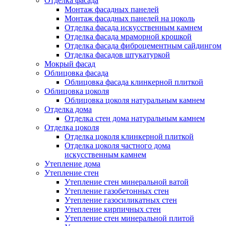
Отделка фасада
Монтаж фасадных панелей
Монтаж фасадных панелей на цоколь
Отделка фасада искусственным камнем
Отделка фасада мраморной крошкой
Отделка фасада фиброцементным сайдингом
Отделка фасадов штукатуркой
Мокрый фасад
Облицовка фасада
Облицовка фасада клинкерной плиткой
Облицовка цоколя
Облицовка цоколя натуральным камнем
Отделка дома
Отделка стен дома натуральным камнем
Отделка цоколя
Отделка цоколя клинкерной плиткой
Отделка цоколя частного дома
искусственным камнем
Утепление дома
Утепление стен
Утепление стен минеральной ватой
Утепление газобетонных стен
Утепление газосиликатных стен
Утепление кирпичных стен
Утепление стен минеральной плитой