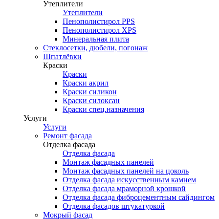
Утеплители
Утеплители
Пенополистирол PPS
Пенополистирол XPS
Минеральная плита
Стеклосетки, дюбели, погонаж
Шпатлёвки
Краски
Краски
Краски акрил
Краски силикон
Краски силоксан
Краски спец.назначения
Услуги
Услуги
Ремонт фасада
Отделка фасада
Отделка фасада
Монтаж фасадных панелей
Монтаж фасадных панелей на цоколь
Отделка фасада искусственным камнем
Отделка фасада мраморной крошкой
Отделка фасада фиброцементным сайдингом
Отделка фасадов штукатуркой
Мокрый фасад