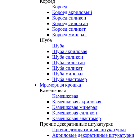
Короед
Короед
Короед акриловый
Короед силикон
Короед силоксан
Короед силикат
Короед минерал
Шуба
Шуба
Шуба акриловая
Шуба силикон
Шуба силоксан
Шуба силикат
Шуба минерал
Шуба эластомер
Мраморная крошка
Камешковая
Камешковая
Камешковая акриловая
Камешковая минерал
Камешковая силикон
Камешковая эластомер
Прочие декоративные штукатурки
Прочие декоративные штукатурки
Акриловые декоративные штукатурки