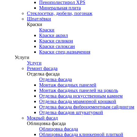
Пенополистирол XPS
Минеральная плита
Стеклосетки, дюбели, погонаж
Шпатлёвки
Краски
Краски
Краски акрил
Краски силикон
Краски силоксан
Краски спец.назначения
Услуги
Услуги
Ремонт фасада
Отделка фасада
Отделка фасада
Монтаж фасадных панелей
Монтаж фасадных панелей на цоколь
Отделка фасада искусственным камнем
Отделка фасада мраморной крошкой
Отделка фасада фиброцементным сайдингом
Отделка фасадов штукатуркой
Мокрый фасад
Облицовка фасада
Облицовка фасада
Облицовка фасада клинкерной плиткой