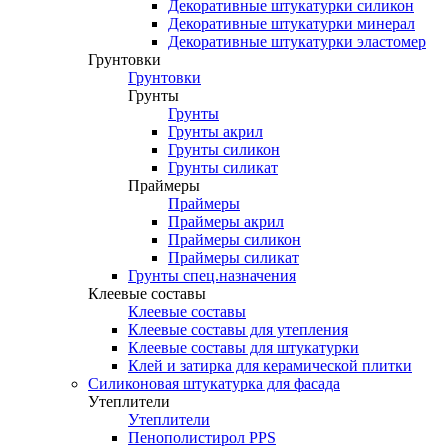
Декоративные штукатурки силикон
Декоративные штукатурки минерал
Декоративные штукатурки эластомер
Грунтовки
Грунтовки
Грунты
Грунты
Грунты акрил
Грунты силикон
Грунты силикат
Праймеры
Праймеры
Праймеры акрил
Праймеры силикон
Праймеры силикат
Грунты спец.назначения
Клеевые составы
Клеевые составы
Клеевые составы для утепления
Клеевые составы для штукатурки
Клей и затирка для керамической плитки
Силиконовая штукатурка для фасада
Утеплители
Утеплители
Пенополистирол PPS