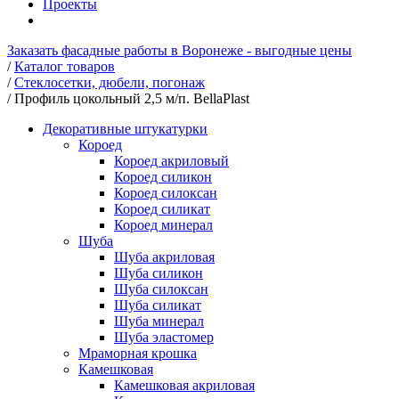
Проекты
Заказать фасадные работы в Воронеже - выгодные цены
/
Каталог товаров
/
Стеклосетки, дюбели, погонаж
/
Профиль цокольный 2,5 м/п. BellaPlast
Декоративные штукатурки
Короед
Короед акриловый
Короед силикон
Короед силоксан
Короед силикат
Короед минерал
Шуба
Шуба акриловая
Шуба силикон
Шуба силоксан
Шуба силикат
Шуба минерал
Шуба эластомер
Мраморная крошка
Камешковая
Камешковая акриловая