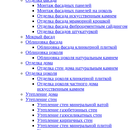
Отделка фасада
Монтаж фасадных панелей
Монтаж фасадных панелей на цоколь
Отделка фасада искусственным камнем
Отделка фасада мраморной крошкой
Отделка фасада фиброцементным сайдингом
Отделка фасадов штукатуркой
Мокрый фасад
Облицовка фасада
Облицовка фасада клинкерной плиткой
Облицовка цоколя
Облицовка цоколя натуральным камнем
Отделка дома
Отделка стен дома натуральным камнем
Отделка цоколя
Отделка цоколя клинкерной плиткой
Отделка цоколя частного дома
искусственным камнем
Утепление дома
Утепление стен
Утепление стен минеральной ватой
Утепление газобетонных стен
Утепление газосиликатных стен
Утепление кирпичных стен
Утепление стен минеральной плитой