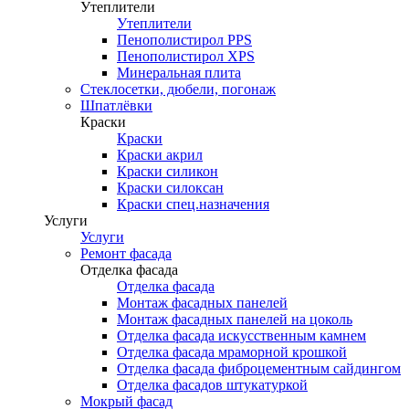
Утеплители
Утеплители
Пенополистирол PPS
Пенополистирол XPS
Минеральная плита
Стеклосетки, дюбели, погонаж
Шпатлёвки
Краски
Краски
Краски акрил
Краски силикон
Краски силоксан
Краски спец.назначения
Услуги
Услуги
Ремонт фасада
Отделка фасада
Отделка фасада
Монтаж фасадных панелей
Монтаж фасадных панелей на цоколь
Отделка фасада искусственным камнем
Отделка фасада мраморной крошкой
Отделка фасада фиброцементным сайдингом
Отделка фасадов штукатуркой
Мокрый фасад