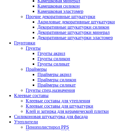
Камешковая минерал
Камешковая силикон
Камешковая эластомер
Прочие декоративные штукатурки
Акриловые декоративные штукатурки
Декоративные штукатурки силикон
Декоративные штукатурки минерал
Декоративные штукатурки эластомер
Грунтовки
Грунты
Грунты акрил
Грунты силикон
Грунты силикат
Праймеры
Праймеры акрил
Праймеры силикон
Праймеры силикат
Грунты спец.назначения
Клеевые составы
Клеевые составы для утепления
Клеевые составы для штукатурки
Клей и затирка для керамической плитки
Силиконовая штукатурка для фасада
Утеплители
Пенополистирол PPS