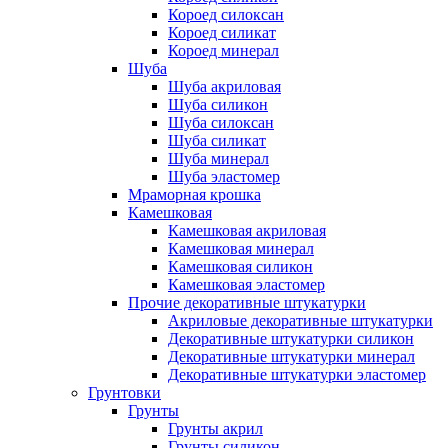
Короед силоксан
Короед силикат
Короед минерал
Шуба
Шуба акриловая
Шуба силикон
Шуба силоксан
Шуба силикат
Шуба минерал
Шуба эластомер
Мраморная крошка
Камешковая
Камешковая акриловая
Камешковая минерал
Камешковая силикон
Камешковая эластомер
Прочие декоративные штукатурки
Акриловые декоративные штукатурки
Декоративные штукатурки силикон
Декоративные штукатурки минерал
Декоративные штукатурки эластомер
Грунтовки
Грунты
Грунты акрил
Грунты силикон