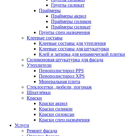
Грунты силикат
Праймеры
Праймеры акрил
Праймеры силикон
Праймеры силикат
Грунты спец.назначения
Клеевые составы
Клеевые составы для утепления
Клеевые составы для штукатурки
Клей и затирка для керамической плитки
Силиконовая штукатурка для фасада
Утеплители
Пенополистирол PPS
Пенополистирол XPS
Минеральная плита
Стеклосетки, дюбели, погонаж
Шпатлёвки
Краски
Краски акрил
Краски силикон
Краски силоксан
Краски спец.назначения
Услуги
Ремонт фасада