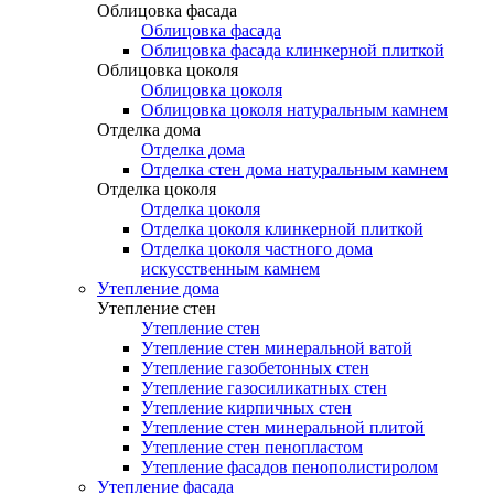
Облицовка фасада
Облицовка фасада
Облицовка фасада клинкерной плиткой
Облицовка цоколя
Облицовка цоколя
Облицовка цоколя натуральным камнем
Отделка дома
Отделка дома
Отделка стен дома натуральным камнем
Отделка цоколя
Отделка цоколя
Отделка цоколя клинкерной плиткой
Отделка цоколя частного дома
искусственным камнем
Утепление дома
Утепление стен
Утепление стен
Утепление стен минеральной ватой
Утепление газобетонных стен
Утепление газосиликатных стен
Утепление кирпичных стен
Утепление стен минеральной плитой
Утепление стен пенопластом
Утепление фасадов пенополистиролом
Утепление фасада