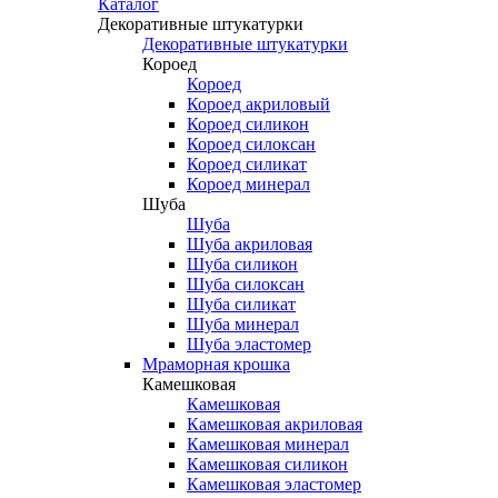
Каталог
Декоративные штукатурки
Декоративные штукатурки
Короед
Короед
Короед акриловый
Короед силикон
Короед силоксан
Короед силикат
Короед минерал
Шуба
Шуба
Шуба акриловая
Шуба силикон
Шуба силоксан
Шуба силикат
Шуба минерал
Шуба эластомер
Мраморная крошка
Камешковая
Камешковая
Камешковая акриловая
Камешковая минерал
Камешковая силикон
Камешковая эластомер