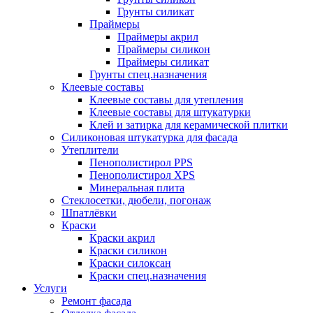
Грунты силикат
Праймеры
Праймеры акрил
Праймеры силикон
Праймеры силикат
Грунты спец.назначения
Клеевые составы
Клеевые составы для утепления
Клеевые составы для штукатурки
Клей и затирка для керамической плитки
Силиконовая штукатурка для фасада
Утеплители
Пенополистирол PPS
Пенополистирол XPS
Минеральная плита
Стеклосетки, дюбели, погонаж
Шпатлёвки
Краски
Краски акрил
Краски силикон
Краски силоксан
Краски спец.назначения
Услуги
Ремонт фасада