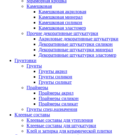
Мраморная крошка
Камешковая
Камешковая акриловая
Камешковая минерал
Камешковая силикон
Камешковая эластомер
Прочие декоративные штукатурки
Акриловые декоративные штукатурки
Декоративные штукатурки силикон
Декоративные штукатурки минерал
Декоративные штукатурки эластомер
Грунтовки
Грунты
Грунты акрил
Грунты силикон
Грунты силикат
Праймеры
Праймеры акрил
Праймеры силикон
Праймеры силикат
Грунты спец.назначения
Клеевые составы
Клеевые составы для утепления
Клеевые составы для штукатурки
Клей и затирка для керамической плитки