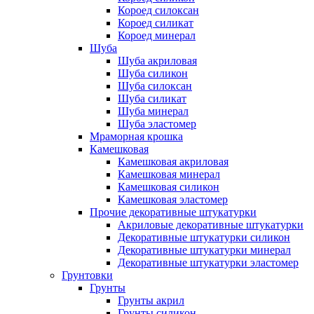
Короед силоксан
Короед силикат
Короед минерал
Шуба
Шуба акриловая
Шуба силикон
Шуба силоксан
Шуба силикат
Шуба минерал
Шуба эластомер
Мраморная крошка
Камешковая
Камешковая акриловая
Камешковая минерал
Камешковая силикон
Камешковая эластомер
Прочие декоративные штукатурки
Акриловые декоративные штукатурки
Декоративные штукатурки силикон
Декоративные штукатурки минерал
Декоративные штукатурки эластомер
Грунтовки
Грунты
Грунты акрил
Грунты силикон