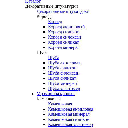
Каталог
Декоративные штукатурки
Декоративные штукатурки
Короед
Короед
Короед акриловый
Короед силикон
Короед силоксан
Короед силикат
Короед минерал
Шуба
Шуба
Шуба акриловая
Шуба силикон
Шуба силоксан
Шуба силикат
Шуба минерал
Шуба эластомер
Мраморная крошка
Камешковая
Камешковая
Камешковая акриловая
Камешковая минерал
Камешковая силикон
Камешковая эластомер