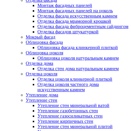
Отделка фасада
Монтаж фасадных панелей
Монтаж фасадных панелей на цоколь
Отделка фасада искусственным камнем
Отделка фасада мраморной крошкой
Отделка фасада фиброцементным сайдингом
Отделка фасадов штукатуркой
Мокрый фасад
Облицовка фасада
Облицовка фасада клинкерной плиткой
Облицовка цоколя
Облицовка цоколя натуральным камнем
Отделка дома
Отделка стен дома натуральным камнем
Отделка цоколя
Отделка цоколя клинкерной плиткой
Отделка цоколя частного дома
искусственным камнем
Утепление дома
Утепление стен
Утепление стен минеральной ватой
Утепление газобетонных стен
Утепление газосиликатных стен
Утепление кирпичных стен
Утепление стен минеральной плитой