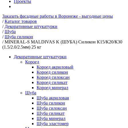
Проекты
Заказать фасадные работы в Воронеже - выгодные цены
/
Каталог товаров
/
Декоративные штукатурки
/
Шуба
/
Шуба силикон
/
MINERAL-S MALDIVAS K (ШУБА) Силикон К15/К20/К30
(1.5/2.0/2.5мм) 25 кг
Декоративные штукатурки
Короед
Короед акриловый
Короед силикон
Короед силоксан
Короед силикат
Короед минерал
Шуба
Шуба акриловая
Шуба силикон
Шуба силоксан
Шуба силикат
Шуба минерал
Шуба эластомер