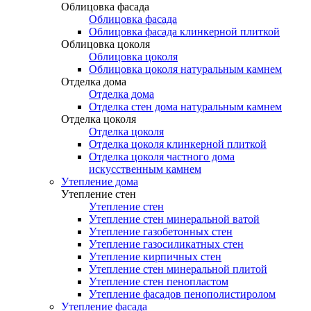
Облицовка фасада
Облицовка фасада
Облицовка фасада клинкерной плиткой
Облицовка цоколя
Облицовка цоколя
Облицовка цоколя натуральным камнем
Отделка дома
Отделка дома
Отделка стен дома натуральным камнем
Отделка цоколя
Отделка цоколя
Отделка цоколя клинкерной плиткой
Отделка цоколя частного дома
искусственным камнем
Утепление дома
Утепление стен
Утепление стен
Утепление стен минеральной ватой
Утепление газобетонных стен
Утепление газосиликатных стен
Утепление кирпичных стен
Утепление стен минеральной плитой
Утепление стен пенопластом
Утепление фасадов пенополистиролом
Утепление фасада