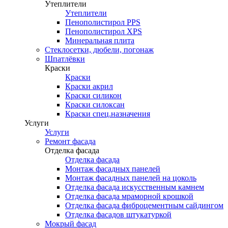
Утеплители
Утеплители
Пенополистирол PPS
Пенополистирол XPS
Минеральная плита
Стеклосетки, дюбели, погонаж
Шпатлёвки
Краски
Краски
Краски акрил
Краски силикон
Краски силоксан
Краски спец.назначения
Услуги
Услуги
Ремонт фасада
Отделка фасада
Отделка фасада
Монтаж фасадных панелей
Монтаж фасадных панелей на цоколь
Отделка фасада искусственным камнем
Отделка фасада мраморной крошкой
Отделка фасада фиброцементным сайдингом
Отделка фасадов штукатуркой
Мокрый фасад