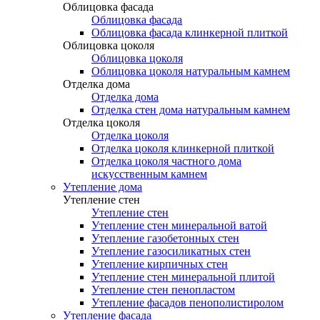
Облицовка фасада
Облицовка фасада
Облицовка фасада клинкерной плиткой
Облицовка цоколя
Облицовка цоколя
Облицовка цоколя натуральным камнем
Отделка дома
Отделка дома
Отделка стен дома натуральным камнем
Отделка цоколя
Отделка цоколя
Отделка цоколя клинкерной плиткой
Отделка цоколя частного дома
искусственным камнем
Утепление дома
Утепление стен
Утепление стен
Утепление стен минеральной ватой
Утепление газобетонных стен
Утепление газосиликатных стен
Утепление кирпичных стен
Утепление стен минеральной плитой
Утепление стен пенопластом
Утепление фасадов пенополистиролом
Утепление фасада