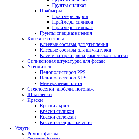
Грунты силикат
Праймеры
Праймеры акрил
Праймеры силикон
Праймеры силикат
Грунты спец.назначения
Клеевые составы
Клеевые составы для утепления
Клеевые составы для штукатурки
Клей и затирка для керамической плитки
Силиконовая штукатурка для фасада
Утеплители
Пенополистирол PPS
Пенополистирол XPS
Минеральная плита
Стеклосетки, дюбели, погонаж
Шпатлёвки
Краски
Краски акрил
Краски силикон
Краски силоксан
Краски спец.назначения
Услуги
Ремонт фасада