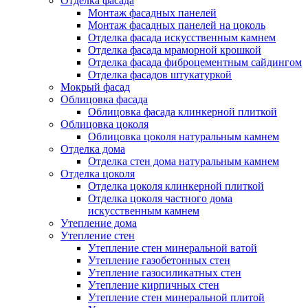
Отделка фасада
Монтаж фасадных панелей
Монтаж фасадных панелей на цоколь
Отделка фасада искусственным камнем
Отделка фасада мраморной крошкой
Отделка фасада фиброцементным сайдингом
Отделка фасадов штукатуркой
Мокрый фасад
Облицовка фасада
Облицовка фасада клинкерной плиткой
Облицовка цоколя
Облицовка цоколя натуральным камнем
Отделка дома
Отделка стен дома натуральным камнем
Отделка цоколя
Отделка цоколя клинкерной плиткой
Отделка цоколя частного дома
искусственным камнем
Утепление дома
Утепление стен
Утепление стен минеральной ватой
Утепление газобетонных стен
Утепление газосиликатных стен
Утепление кирпичных стен
Утепление стен минеральной плитой