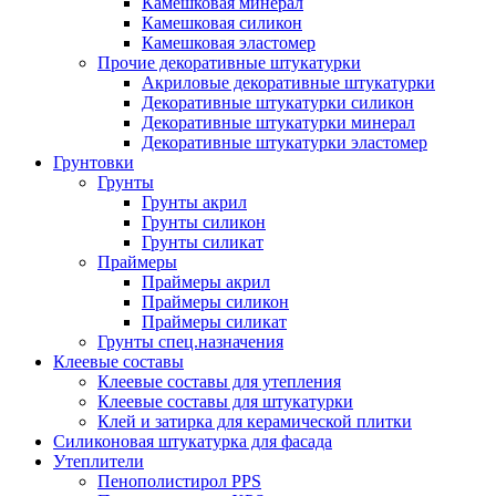
Камешковая минерал
Камешковая силикон
Камешковая эластомер
Прочие декоративные штукатурки
Акриловые декоративные штукатурки
Декоративные штукатурки силикон
Декоративные штукатурки минерал
Декоративные штукатурки эластомер
Грунтовки
Грунты
Грунты акрил
Грунты силикон
Грунты силикат
Праймеры
Праймеры акрил
Праймеры силикон
Праймеры силикат
Грунты спец.назначения
Клеевые составы
Клеевые составы для утепления
Клеевые составы для штукатурки
Клей и затирка для керамической плитки
Силиконовая штукатурка для фасада
Утеплители
Пенополистирол PPS