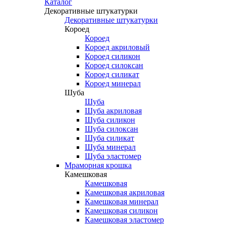
Каталог
Декоративные штукатурки
Декоративные штукатурки
Короед
Короед
Короед акриловый
Короед силикон
Короед силоксан
Короед силикат
Короед минерал
Шуба
Шуба
Шуба акриловая
Шуба силикон
Шуба силоксан
Шуба силикат
Шуба минерал
Шуба эластомер
Мраморная крошка
Камешковая
Камешковая
Камешковая акриловая
Камешковая минерал
Камешковая силикон
Камешковая эластомер