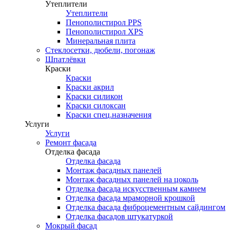
Утеплители
Утеплители
Пенополистирол PPS
Пенополистирол XPS
Минеральная плита
Стеклосетки, дюбели, погонаж
Шпатлёвки
Краски
Краски
Краски акрил
Краски силикон
Краски силоксан
Краски спец.назначения
Услуги
Услуги
Ремонт фасада
Отделка фасада
Отделка фасада
Монтаж фасадных панелей
Монтаж фасадных панелей на цоколь
Отделка фасада искусственным камнем
Отделка фасада мраморной крошкой
Отделка фасада фиброцементным сайдингом
Отделка фасадов штукатуркой
Мокрый фасад