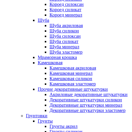
Короед силоксан
Короед силикат
Короед минерал
Шуба
Шуба акриловая
Шуба силикон
Шуба силоксан
Шуба силикат
Шуба минерал
Шуба эластомер
Мраморная крошка
Камешковая
Камешковая акриловая
Камешковая минерал
Камешковая силикон
Камешковая эластомер
Прочие декоративные штукатурки
Акриловые декоративные штукатурки
Декоративные штукатурки силикон
Декоративные штукатурки минерал
Декоративные штукатурки эластомер
Грунтовки
Грунты
Грунты акрил
Грунты силикон