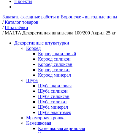
Проекты
Заказать фасадные работы в Воронеже - выгодные цены
/
Каталог товаров
/
Шпатлёвки
/
MALTA Декоративная шпатлевка 100/200 Акрил 25 кг
Декоративные штукатурки
Короед
Короед акриловый
Короед силикон
Короед силоксан
Короед силикат
Короед минерал
Шуба
Шуба акриловая
Шуба силикон
Шуба силоксан
Шуба силикат
Шуба минерал
Шуба эластомер
Мраморная крошка
Камешковая
Камешковая акриловая