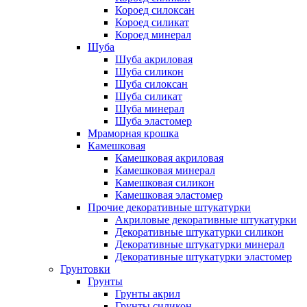
Короед силоксан
Короед силикат
Короед минерал
Шуба
Шуба акриловая
Шуба силикон
Шуба силоксан
Шуба силикат
Шуба минерал
Шуба эластомер
Мраморная крошка
Камешковая
Камешковая акриловая
Камешковая минерал
Камешковая силикон
Камешковая эластомер
Прочие декоративные штукатурки
Акриловые декоративные штукатурки
Декоративные штукатурки силикон
Декоративные штукатурки минерал
Декоративные штукатурки эластомер
Грунтовки
Грунты
Грунты акрил
Грунты силикон