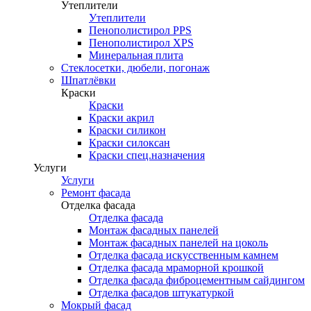
Утеплители
Утеплители
Пенополистирол PPS
Пенополистирол XPS
Минеральная плита
Стеклосетки, дюбели, погонаж
Шпатлёвки
Краски
Краски
Краски акрил
Краски силикон
Краски силоксан
Краски спец.назначения
Услуги
Услуги
Ремонт фасада
Отделка фасада
Отделка фасада
Монтаж фасадных панелей
Монтаж фасадных панелей на цоколь
Отделка фасада искусственным камнем
Отделка фасада мраморной крошкой
Отделка фасада фиброцементным сайдингом
Отделка фасадов штукатуркой
Мокрый фасад