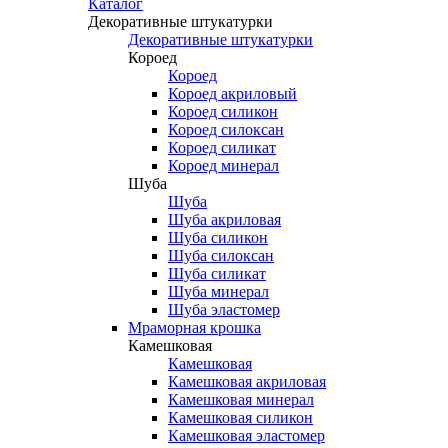
Каталог
Декоративные штукатурки
Декоративные штукатурки
Короед
Короед
Короед акриловый
Короед силикон
Короед силоксан
Короед силикат
Короед минерал
Шуба
Шуба
Шуба акриловая
Шуба силикон
Шуба силоксан
Шуба силикат
Шуба минерал
Шуба эластомер
Мраморная крошка
Камешковая
Камешковая
Камешковая акриловая
Камешковая минерал
Камешковая силикон
Камешковая эластомер