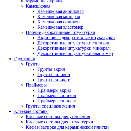
Мраморная крошка
Камешковая
Камешковая акриловая
Камешковая минерал
Камешковая силикон
Камешковая эластомер
Прочие декоративные штукатурки
Акриловые декоративные штукатурки
Декоративные штукатурки силикон
Декоративные штукатурки минерал
Декоративные штукатурки эластомер
Грунтовки
Грунты
Грунты акрил
Грунты силикон
Грунты силикат
Праймеры
Праймеры акрил
Праймеры силикон
Праймеры силикат
Грунты спец.назначения
Клеевые составы
Клеевые составы для утепления
Клеевые составы для штукатурки
Клей и затирка для керамической плитки