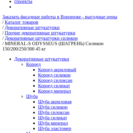
Проекты
Заказать фасадные работы в Воронеже - выгодные цены
/
Каталог товаров
/
Декоративные штукатурки
/
Прочие декоративные штукатурки
/
Декоративные штукатурки силикон
/
MINERAL-S ODYSSEUS (ШАГРЕНЬ) Силикон
150/200/250/300 45 кг
Декоративные штукатурки
Короед
Короед акриловый
Короед силикон
Короед силоксан
Короед силикат
Короед минерал
Шуба
Шуба акриловая
Шуба силикон
Шуба силоксан
Шуба силикат
Шуба минерал
Шуба эластомер