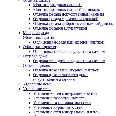
Отделка фасада
Монтаж фасадных панелей
Монтаж фасадных панелей на цоколь
Отделка фасада искусственным камнем
Отделка фасада мраморной крошкой
Отделка фасада фиброцементным сайдингом
Отделка фасадов штукатуркой
Мокрый фасад
Облицовка фасада
Облицовка фасада клинкерной плиткой
Облицовка цоколя
Облицовка цоколя натуральным камнем
Отделка дома
Отделка стен дома натуральным камнем
Отделка цоколя
Отделка цоколя клинкерной плиткой
Отделка цоколя частного дома
искусственным камнем
Утепление дома
Утепление стен
Утепление стен минеральной ватой
Утепление газобетонных стен
Утепление газосиликатных стен
Утепление кирпичных стен
Утепление стен минеральной плитой