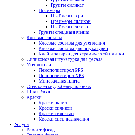
Грунты силикат
Праймеры
Праймеры акрил
Праймеры силикон
Праймеры силикат
Грунты спец.назначения
Клеевые составы
Клеевые составы для утепления
Клеевые составы для штукатурки
Клей и затирка для керамической плитки
Силиконовая штукатурка для фасада
Утеплители
Пенополистирол PPS
Пенополистирол XPS
Минеральная плита
Стеклосетки, дюбели, погонаж
Шпатлёвки
Краски
Краски акрил
Краски силикон
Краски силоксан
Краски спец.назначения
Услуги
Ремонт фасада