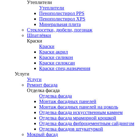
Утеплители
Утеплители
Пенополистирол PPS
Пенополистирол XPS
Минеральная плита
Стеклосетки, дюбели, погонаж
Шпатлёвки
Краски
Краски
Краски акрил
Краски силикон
Краски силоксан
Краски спец.назначения
Услуги
Услуги
Ремонт фасада
Отделка фасада
Отделка фасада
Монтаж фасадных панелей
Монтаж фасадных панелей на цоколь
Отделка фасада искусственным камнем
Отделка фасада мраморной крошкой
Отделка фасада фиброцементным сайдингом
Отделка фасадов штукатуркой
Мокрый фасад