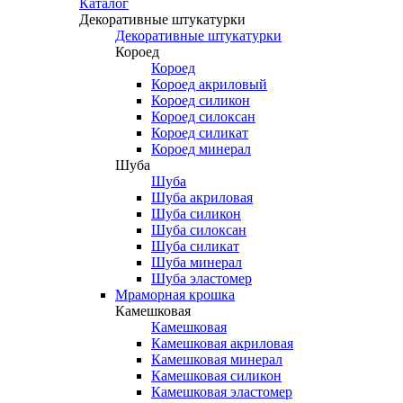
Каталог
Декоративные штукатурки
Декоративные штукатурки
Короед
Короед
Короед акриловый
Короед силикон
Короед силоксан
Короед силикат
Короед минерал
Шуба
Шуба
Шуба акриловая
Шуба силикон
Шуба силоксан
Шуба силикат
Шуба минерал
Шуба эластомер
Мраморная крошка
Камешковая
Камешковая
Камешковая акриловая
Камешковая минерал
Камешковая силикон
Камешковая эластомер