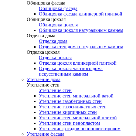
Облицовка фасада
Облицовка фасада
Облицовка фасада клинкерной плиткой
Облицовка цоколя
Облицовка цоколя
Облицовка цоколя натуральным камнем
Отделка дома
Отделка дома
Отделка стен дома натуральным камнем
Отделка цоколя
Отделка цоколя
Отделка цоколя клинкерной плиткой
Отделка цоколя частного дома
искусственным камнем
Утепление дома
Утепление стен
Утепление стен
Утепление стен минеральной ватой
Утепление газобетонных стен
Утепление газосиликатных стен
Утепление кирпичных стен
Утепление стен минеральной плитой
Утепление стен пенопластом
Утепление фасадов пенополистиролом
Утепление фасада