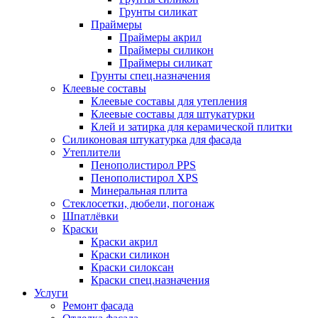
Грунты силикат
Праймеры
Праймеры акрил
Праймеры силикон
Праймеры силикат
Грунты спец.назначения
Клеевые составы
Клеевые составы для утепления
Клеевые составы для штукатурки
Клей и затирка для керамической плитки
Силиконовая штукатурка для фасада
Утеплители
Пенополистирол PPS
Пенополистирол XPS
Минеральная плита
Стеклосетки, дюбели, погонаж
Шпатлёвки
Краски
Краски акрил
Краски силикон
Краски силоксан
Краски спец.назначения
Услуги
Ремонт фасада