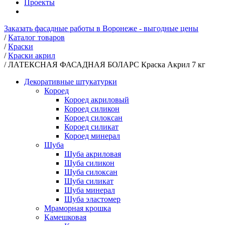
Проекты
Заказать фасадные работы в Воронеже - выгодные цены
/
Каталог товаров
/
Краски
/
Краски акрил
/
ЛАТЕКСНАЯ ФАСАДНАЯ БОЛАРС Краска Акрил 7 кг
Декоративные штукатурки
Короед
Короед акриловый
Короед силикон
Короед силоксан
Короед силикат
Короед минерал
Шуба
Шуба акриловая
Шуба силикон
Шуба силоксан
Шуба силикат
Шуба минерал
Шуба эластомер
Мраморная крошка
Камешковая