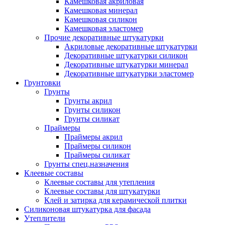
Камешковая акриловая
Камешковая минерал
Камешковая силикон
Камешковая эластомер
Прочие декоративные штукатурки
Акриловые декоративные штукатурки
Декоративные штукатурки силикон
Декоративные штукатурки минерал
Декоративные штукатурки эластомер
Грунтовки
Грунты
Грунты акрил
Грунты силикон
Грунты силикат
Праймеры
Праймеры акрил
Праймеры силикон
Праймеры силикат
Грунты спец.назначения
Клеевые составы
Клеевые составы для утепления
Клеевые составы для штукатурки
Клей и затирка для керамической плитки
Силиконовая штукатурка для фасада
Утеплители