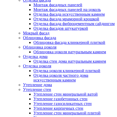
Отделка фасада
Монтаж фасадных панелей
Монтаж фасадных панелей на цоколь
Отделка фасада искусственным камнем
Отделка фасада мраморной крошкой
Отделка фасада фиброцементным сайдингом
Отделка фасадов штукатуркой
Мокрый фасад
Облицовка фасада
Облицовка фасада клинкерной плиткой
Облицовка цоколя
Облицовка цоколя натуральным камнем
Отделка дома
Отделка стен дома натуральным камнем
Отделка цоколя
Отделка цоколя клинкерной плиткой
Отделка цоколя частного дома
искусственным камнем
Утепление дома
Утепление стен
Утепление стен минеральной ватой
Утепление газобетонных стен
Утепление газосиликатных стен
Утепление кирпичных стен
Утепление стен минеральной плитой