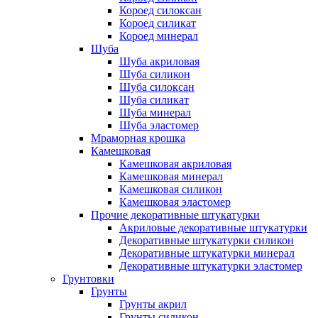
Короед силоксан
Короед силикат
Короед минерал
Шуба
Шуба акриловая
Шуба силикон
Шуба силоксан
Шуба силикат
Шуба минерал
Шуба эластомер
Мраморная крошка
Камешковая
Камешковая акриловая
Камешковая минерал
Камешковая силикон
Камешковая эластомер
Прочие декоративные штукатурки
Акриловые декоративные штукатурки
Декоративные штукатурки силикон
Декоративные штукатурки минерал
Декоративные штукатурки эластомер
Грунтовки
Грунты
Грунты акрил
Грунты силикон