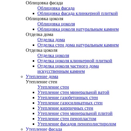
Облицовка фасада
Облицовка фасада
Облицовка фасада клинкерной плиткой
Облицовка цоколя
Облицовка цоколя
Облицовка цоколя натуральным камнем
Отделка дома
Отделка дома
Отделка стен дома натуральным камнем
Отделка цоколя
Отделка цоколя
Отделка цоколя клинкерной плиткой
Отделка цоколя частного дома
искусственным камнем
Утепление дома
Утепление стен
Утепление стен
Утепление стен минеральной ватой
Утепление газобетонных стен
Утепление газосиликатных стен
Утепление кирпичных стен
Утепление стен минеральной плитой
Утепление стен пенопластом
Утепление фасадов пенополистиролом
Утепление фасада