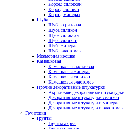
Короед силоксан
Короед силикат
Короед минерал
Шуба
Шуба акриловая
Шуба силикон
Шуба силоксан
Шуба силикат
Шуба минерал
Шуба эластомер
Мраморная крошка
Камешковая
Камешковая акриловая
Камешковая минерал
Камешковая силикон
Камешковая эластомер
Прочие декоративные штукатурки
Акриловые декоративные штукатурки
Декоративные штукатурки силикон
Декоративные штукатурки минерал
Декоративные штукатурки эластомер
Грунтовки
Грунты
Грунты акрил
Грунты силикон