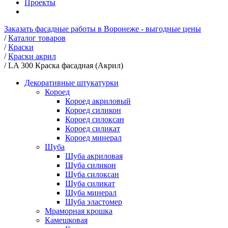
Проекты
Заказать фасадные работы в Воронеже - выгодные цены
/
Каталог товаров
/
Краски
/
Краски акрил
/
LA 300 Краска фасадная (Акрил)
Декоративные штукатурки
Короед
Короед акриловый
Короед силикон
Короед силоксан
Короед силикат
Короед минерал
Шуба
Шуба акриловая
Шуба силикон
Шуба силоксан
Шуба силикат
Шуба минерал
Шуба эластомер
Мраморная крошка
Камешковая