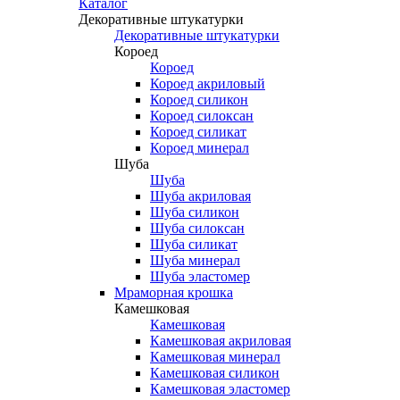
Каталог
Декоративные штукатурки
Декоративные штукатурки
Короед
Короед
Короед акриловый
Короед силикон
Короед силоксан
Короед силикат
Короед минерал
Шуба
Шуба
Шуба акриловая
Шуба силикон
Шуба силоксан
Шуба силикат
Шуба минерал
Шуба эластомер
Мраморная крошка
Камешковая
Камешковая
Камешковая акриловая
Камешковая минерал
Камешковая силикон
Камешковая эластомер