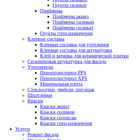
Грунты силикат
Праймеры
Праймеры акрил
Праймеры силикон
Праймеры силикат
Грунты спец.назначения
Клеевые составы
Клеевые составы для утепления
Клеевые составы для штукатурки
Клей и затирка для керамической плитки
Силиконовая штукатурка для фасада
Утеплители
Пенополистирол PPS
Пенополистирол XPS
Минеральная плита
Стеклосетки, дюбели, погонаж
Шпатлёвки
Краски
Краски акрил
Краски силикон
Краски силоксан
Краски спец.назначения
Услуги
Ремонт фасада