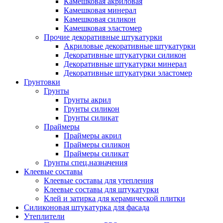
Камешковая акриловая
Камешковая минерал
Камешковая силикон
Камешковая эластомер
Прочие декоративные штукатурки
Акриловые декоративные штукатурки
Декоративные штукатурки силикон
Декоративные штукатурки минерал
Декоративные штукатурки эластомер
Грунтовки
Грунты
Грунты акрил
Грунты силикон
Грунты силикат
Праймеры
Праймеры акрил
Праймеры силикон
Праймеры силикат
Грунты спец.назначения
Клеевые составы
Клеевые составы для утепления
Клеевые составы для штукатурки
Клей и затирка для керамической плитки
Силиконовая штукатурка для фасада
Утеплители