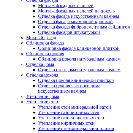
Отделка фасада
Монтаж фасадных панелей
Монтаж фасадных панелей на цоколь
Отделка фасада искусственным камнем
Отделка фасада мраморной крошкой
Отделка фасада фиброцементным сайдингом
Отделка фасадов штукатуркой
Мокрый фасад
Облицовка фасада
Облицовка фасада клинкерной плиткой
Облицовка цоколя
Облицовка цоколя натуральным камнем
Отделка дома
Отделка стен дома натуральным камнем
Отделка цоколя
Отделка цоколя клинкерной плиткой
Отделка цоколя частного дома
искусственным камнем
Утепление дома
Утепление стен
Утепление стен минеральной ватой
Утепление газобетонных стен
Утепление газосиликатных стен
Утепление кирпичных стен
Утепление стен минеральной плитой