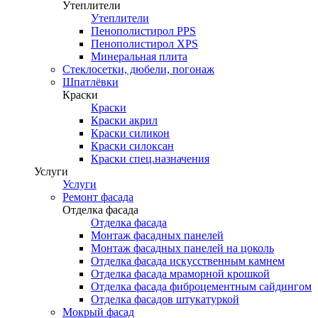
Утеплители
Утеплители
Пенополистирол PPS
Пенополистирол XPS
Минеральная плита
Стеклосетки, дюбели, погонаж
Шпатлёвки
Краски
Краски
Краски акрил
Краски силикон
Краски силоксан
Краски спец.назначения
Услуги
Услуги
Ремонт фасада
Отделка фасада
Отделка фасада
Монтаж фасадных панелей
Монтаж фасадных панелей на цоколь
Отделка фасада искусственным камнем
Отделка фасада мраморной крошкой
Отделка фасада фиброцементным сайдингом
Отделка фасадов штукатуркой
Мокрый фасад