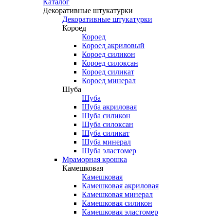
Каталог
Декоративные штукатурки
Декоративные штукатурки
Короед
Короед
Короед акриловый
Короед силикон
Короед силоксан
Короед силикат
Короед минерал
Шуба
Шуба
Шуба акриловая
Шуба силикон
Шуба силоксан
Шуба силикат
Шуба минерал
Шуба эластомер
Мраморная крошка
Камешковая
Камешковая
Камешковая акриловая
Камешковая минерал
Камешковая силикон
Камешковая эластомер