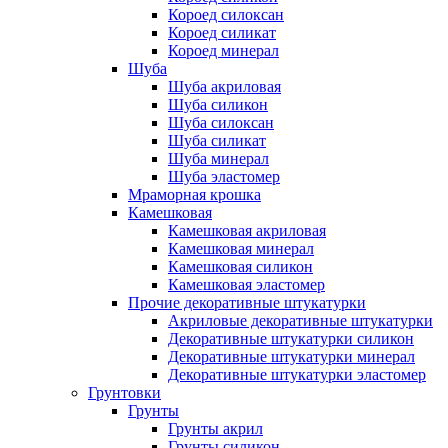
Короед силоксан
Короед силикат
Короед минерал
Шуба
Шуба акриловая
Шуба силикон
Шуба силоксан
Шуба силикат
Шуба минерал
Шуба эластомер
Мраморная крошка
Камешковая
Камешковая акриловая
Камешковая минерал
Камешковая силикон
Камешковая эластомер
Прочие декоративные штукатурки
Акриловые декоративные штукатурки
Декоративные штукатурки силикон
Декоративные штукатурки минерал
Декоративные штукатурки эластомер
Грунтовки
Грунты
Грунты акрил
Грунты силикон