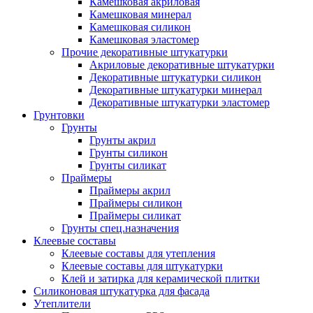
Камешковая акриловая
Камешковая минерал
Камешковая силикон
Камешковая эластомер
Прочие декоративные штукатурки
Акриловые декоративные штукатурки
Декоративные штукатурки силикон
Декоративные штукатурки минерал
Декоративные штукатурки эластомер
Грунтовки
Грунты
Грунты акрил
Грунты силикон
Грунты силикат
Праймеры
Праймеры акрил
Праймеры силикон
Праймеры силикат
Грунты спец.назначения
Клеевые составы
Клеевые составы для утепления
Клеевые составы для штукатурки
Клей и затирка для керамической плитки
Силиконовая штукатурка для фасада
Утеплители