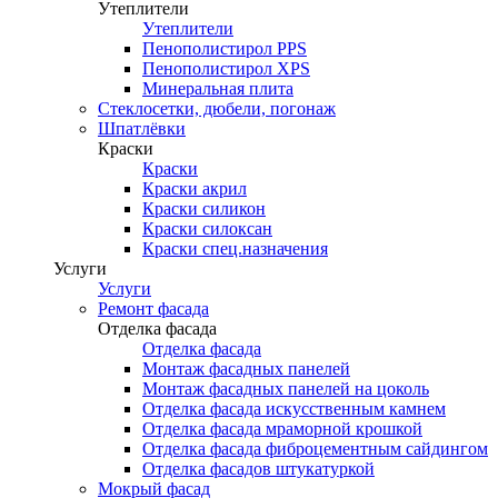
Утеплители
Утеплители
Пенополистирол PPS
Пенополистирол XPS
Минеральная плита
Стеклосетки, дюбели, погонаж
Шпатлёвки
Краски
Краски
Краски акрил
Краски силикон
Краски силоксан
Краски спец.назначения
Услуги
Услуги
Ремонт фасада
Отделка фасада
Отделка фасада
Монтаж фасадных панелей
Монтаж фасадных панелей на цоколь
Отделка фасада искусственным камнем
Отделка фасада мраморной крошкой
Отделка фасада фиброцементным сайдингом
Отделка фасадов штукатуркой
Мокрый фасад