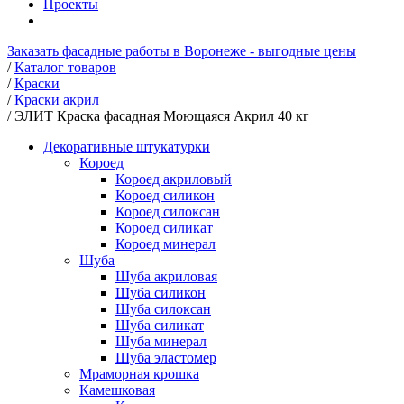
Проекты
Заказать фасадные работы в Воронеже - выгодные цены
/
Каталог товаров
/
Краски
/
Краски акрил
/
ЭЛИТ Краска фасадная Моющаяся Акрил 40 кг
Декоративные штукатурки
Короед
Короед акриловый
Короед силикон
Короед силоксан
Короед силикат
Короед минерал
Шуба
Шуба акриловая
Шуба силикон
Шуба силоксан
Шуба силикат
Шуба минерал
Шуба эластомер
Мраморная крошка
Камешковая