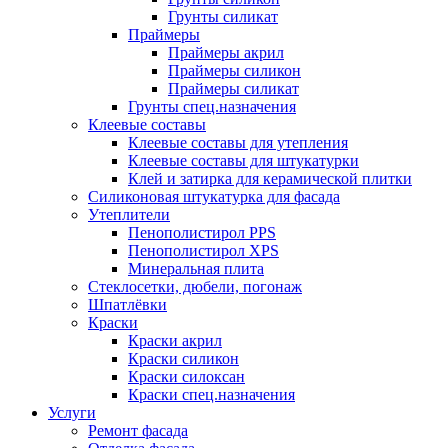
Грунты силикат
Праймеры
Праймеры акрил
Праймеры силикон
Праймеры силикат
Грунты спец.назначения
Клеевые составы
Клеевые составы для утепления
Клеевые составы для штукатурки
Клей и затирка для керамической плитки
Силиконовая штукатурка для фасада
Утеплители
Пенополистирол PPS
Пенополистирол XPS
Минеральная плита
Стеклосетки, дюбели, погонаж
Шпатлёвки
Краски
Краски акрил
Краски силикон
Краски силоксан
Краски спец.назначения
Услуги
Ремонт фасада