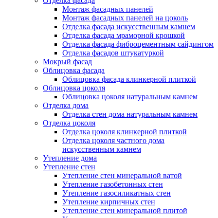
Отделка фасада
Монтаж фасадных панелей
Монтаж фасадных панелей на цоколь
Отделка фасада искусственным камнем
Отделка фасада мраморной крошкой
Отделка фасада фиброцементным сайдингом
Отделка фасадов штукатуркой
Мокрый фасад
Облицовка фасада
Облицовка фасада клинкерной плиткой
Облицовка цоколя
Облицовка цоколя натуральным камнем
Отделка дома
Отделка стен дома натуральным камнем
Отделка цоколя
Отделка цоколя клинкерной плиткой
Отделка цоколя частного дома
искусственным камнем
Утепление дома
Утепление стен
Утепление стен минеральной ватой
Утепление газобетонных стен
Утепление газосиликатных стен
Утепление кирпичных стен
Утепление стен минеральной плитой