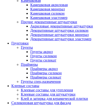
Камешковая
Камешковая акриловая
Камешковая минерал
Камешковая силикон
Камешковая эластомер
Прочие декоративные штукатурки
Акриловые декоративные штукатурки
Декоративные штукатурки силикон
Декоративные штукатурки минерал
Декоративные штукатурки эластомер
Грунтовки
Грунты
Грунты акрил
Грунты силикон
Грунты силикат
Праймеры
Праймеры акрил
Праймеры силикон
Праймеры силикат
Грунты спец.назначения
Клеевые составы
Клеевые составы для утепления
Клеевые составы для штукатурки
Клей и затирка для керамической плитки
Силиконовая штукатурка для фасада