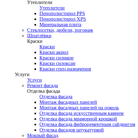
Утеплители
Утеплители
Пенополистирол PPS
Пенополистирол XPS
Минеральная плита
Стеклосетки, дюбели, погонаж
Шпатлёвки
Краски
Краски
Краски акрил
Краски силикон
Краски силоксан
Краски спец.назначения
Услуги
Услуги
Ремонт фасада
Отделка фасада
Отделка фасада
Монтаж фасадных панелей
Монтаж фасадных панелей на цоколь
Отделка фасада искусственным камнем
Отделка фасада мраморной крошкой
Отделка фасада фиброцементным сайдингом
Отделка фасадов штукатуркой
Мокрый фасад