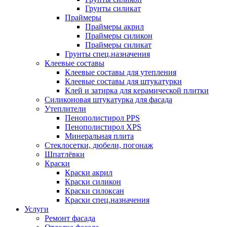
Грунты силикат
Праймеры
Праймеры акрил
Праймеры силикон
Праймеры силикат
Грунты спец.назначения
Клеевые составы
Клеевые составы для утепления
Клеевые составы для штукатурки
Клей и затирка для керамической плитки
Силиконовая штукатурка для фасада
Утеплители
Пенополистирол PPS
Пенополистирол XPS
Минеральная плита
Стеклосетки, дюбели, погонаж
Шпатлёвки
Краски
Краски акрил
Краски силикон
Краски силоксан
Краски спец.назначения
Услуги
Ремонт фасада