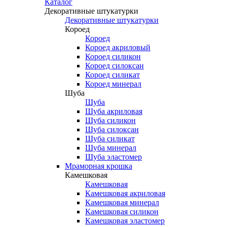
Каталог
Декоративные штукатурки
Декоративные штукатурки
Короед
Короед
Короед акриловый
Короед силикон
Короед силоксан
Короед силикат
Короед минерал
Шуба
Шуба
Шуба акриловая
Шуба силикон
Шуба силоксан
Шуба силикат
Шуба минерал
Шуба эластомер
Мраморная крошка
Камешковая
Камешковая
Камешковая акриловая
Камешковая минерал
Камешковая силикон
Камешковая эластомер