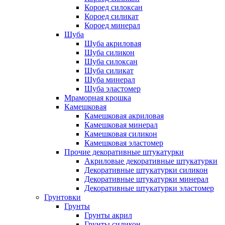
Короед силоксан
Короед силикат
Короед минерал
Шуба
Шуба акриловая
Шуба силикон
Шуба силоксан
Шуба силикат
Шуба минерал
Шуба эластомер
Мраморная крошка
Камешковая
Камешковая акриловая
Камешковая минерал
Камешковая силикон
Камешковая эластомер
Прочие декоративные штукатурки
Акриловые декоративные штукатурки
Декоративные штукатурки силикон
Декоративные штукатурки минерал
Декоративные штукатурки эластомер
Грунтовки
Грунты
Грунты акрил
Грунты силикон