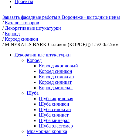
Проекты
Заказать фасадные работы в Воронеже - выгодные цены
/
Каталог товаров
/
Декоративные штукатурки
/
Короед
/
Короед силикон
/
MINERAL-S BARK Силикон (КОРОЕД) 1.5/2.0/2.5мм
Декоративные штукатурки
Короед
Короед акриловый
Короед силикон
Короед силоксан
Короед силикат
Короед минерал
Шуба
Шуба акриловая
Шуба силикон
Шуба силоксан
Шуба силикат
Шуба минерал
Шуба эластомер
Мраморная крошка