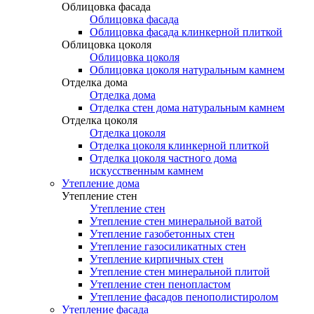
Облицовка фасада
Облицовка фасада
Облицовка фасада клинкерной плиткой
Облицовка цоколя
Облицовка цоколя
Облицовка цоколя натуральным камнем
Отделка дома
Отделка дома
Отделка стен дома натуральным камнем
Отделка цоколя
Отделка цоколя
Отделка цоколя клинкерной плиткой
Отделка цоколя частного дома
искусственным камнем
Утепление дома
Утепление стен
Утепление стен
Утепление стен минеральной ватой
Утепление газобетонных стен
Утепление газосиликатных стен
Утепление кирпичных стен
Утепление стен минеральной плитой
Утепление стен пенопластом
Утепление фасадов пенополистиролом
Утепление фасада