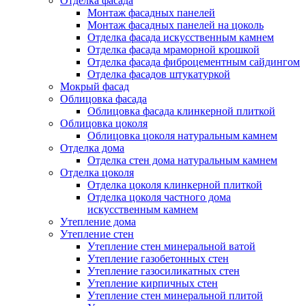
Отделка фасада
Монтаж фасадных панелей
Монтаж фасадных панелей на цоколь
Отделка фасада искусственным камнем
Отделка фасада мраморной крошкой
Отделка фасада фиброцементным сайдингом
Отделка фасадов штукатуркой
Мокрый фасад
Облицовка фасада
Облицовка фасада клинкерной плиткой
Облицовка цоколя
Облицовка цоколя натуральным камнем
Отделка дома
Отделка стен дома натуральным камнем
Отделка цоколя
Отделка цоколя клинкерной плиткой
Отделка цоколя частного дома
искусственным камнем
Утепление дома
Утепление стен
Утепление стен минеральной ватой
Утепление газобетонных стен
Утепление газосиликатных стен
Утепление кирпичных стен
Утепление стен минеральной плитой