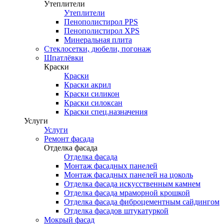
Утеплители
Утеплители
Пенополистирол PPS
Пенополистирол XPS
Минеральная плита
Стеклосетки, дюбели, погонаж
Шпатлёвки
Краски
Краски
Краски акрил
Краски силикон
Краски силоксан
Краски спец.назначения
Услуги
Услуги
Ремонт фасада
Отделка фасада
Отделка фасада
Монтаж фасадных панелей
Монтаж фасадных панелей на цоколь
Отделка фасада искусственным камнем
Отделка фасада мраморной крошкой
Отделка фасада фиброцементным сайдингом
Отделка фасадов штукатуркой
Мокрый фасад