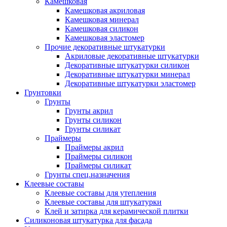
Камешковая
Камешковая акриловая
Камешковая минерал
Камешковая силикон
Камешковая эластомер
Прочие декоративные штукатурки
Акриловые декоративные штукатурки
Декоративные штукатурки силикон
Декоративные штукатурки минерал
Декоративные штукатурки эластомер
Грунтовки
Грунты
Грунты акрил
Грунты силикон
Грунты силикат
Праймеры
Праймеры акрил
Праймеры силикон
Праймеры силикат
Грунты спец.назначения
Клеевые составы
Клеевые составы для утепления
Клеевые составы для штукатурки
Клей и затирка для керамической плитки
Силиконовая штукатурка для фасада