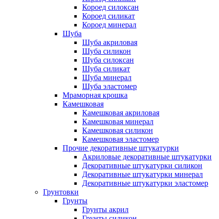
Короед силоксан
Короед силикат
Короед минерал
Шуба
Шуба акриловая
Шуба силикон
Шуба силоксан
Шуба силикат
Шуба минерал
Шуба эластомер
Мраморная крошка
Камешковая
Камешковая акриловая
Камешковая минерал
Камешковая силикон
Камешковая эластомер
Прочие декоративные штукатурки
Акриловые декоративные штукатурки
Декоративные штукатурки силикон
Декоративные штукатурки минерал
Декоративные штукатурки эластомер
Грунтовки
Грунты
Грунты акрил
Грунты силикон