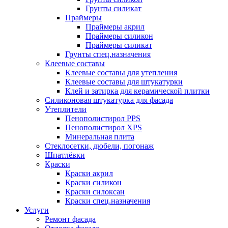
Грунты силикат
Праймеры
Праймеры акрил
Праймеры силикон
Праймеры силикат
Грунты спец.назначения
Клеевые составы
Клеевые составы для утепления
Клеевые составы для штукатурки
Клей и затирка для керамической плитки
Силиконовая штукатурка для фасада
Утеплители
Пенополистирол PPS
Пенополистирол XPS
Минеральная плита
Стеклосетки, дюбели, погонаж
Шпатлёвки
Краски
Краски акрил
Краски силикон
Краски силоксан
Краски спец.назначения
Услуги
Ремонт фасада