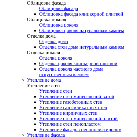
Облицовка фасада
Облицовка фасада
Облицовка фасада клинкерной плиткой
Облицовка цоколя
Облицовка цоколя
Облицовка цоколя натуральным камнем
Отделка дома
Отделка дома
Отделка стен дома натуральным камнем
Отделка цоколя
Отделка цоколя
Отделка цоколя клинкерной плиткой
Отделка цоколя частного дома
искусственным камнем
Утепление дома
Утепление стен
Утепление стен
Утепление стен минеральной ватой
Утепление газобетонных стен
Утепление газосиликатных стен
Утепление кирпичных стен
Утепление стен минеральной плитой
Утепление стен пенопластом
Утепление фасадов пенополистиролом
Утепление фасада