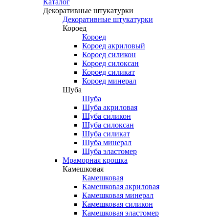
Каталог
Декоративные штукатурки
Декоративные штукатурки
Короед
Короед
Короед акриловый
Короед силикон
Короед силоксан
Короед силикат
Короед минерал
Шуба
Шуба
Шуба акриловая
Шуба силикон
Шуба силоксан
Шуба силикат
Шуба минерал
Шуба эластомер
Мраморная крошка
Камешковая
Камешковая
Камешковая акриловая
Камешковая минерал
Камешковая силикон
Камешковая эластомер