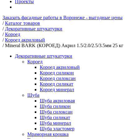
Проекты
Заказать фасадные работы в Воронеже - выгодные цены
/
Каталог товаров
/
Декоративные штукатурки
/
Короед
/
Короед акриловый
/
Mineral BARK (КОРОЕД) Акрил 1.5/2.0/2.5/3.5мм 25 кг
Декоративные штукатурки
Короед
Короед акриловый
Короед силикон
Короед силоксан
Короед силикат
Короед минерал
Шуба
Шуба акриловая
Шуба силикон
Шуба силоксан
Шуба силикат
Шуба минерал
Шуба эластомер
Мраморная крошка