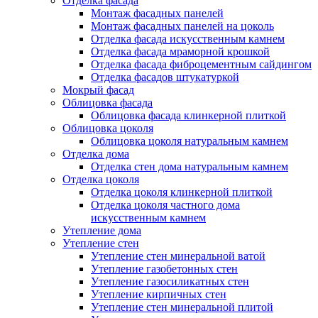
Отделка фасада
Монтаж фасадных панелей
Монтаж фасадных панелей на цоколь
Отделка фасада искусственным камнем
Отделка фасада мраморной крошкой
Отделка фасада фиброцементным сайдингом
Отделка фасадов штукатуркой
Мокрый фасад
Облицовка фасада
Облицовка фасада клинкерной плиткой
Облицовка цоколя
Облицовка цоколя натуральным камнем
Отделка дома
Отделка стен дома натуральным камнем
Отделка цоколя
Отделка цоколя клинкерной плиткой
Отделка цоколя частного дома
искусственным камнем
Утепление дома
Утепление стен
Утепление стен минеральной ватой
Утепление газобетонных стен
Утепление газосиликатных стен
Утепление кирпичных стен
Утепление стен минеральной плитой