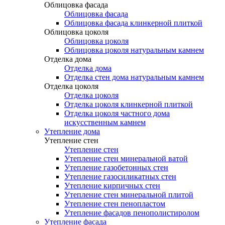
Облицовка фасада
Облицовка фасада
Облицовка фасада клинкерной плиткой
Облицовка цоколя
Облицовка цоколя
Облицовка цоколя натуральным камнем
Отделка дома
Отделка дома
Отделка стен дома натуральным камнем
Отделка цоколя
Отделка цоколя
Отделка цоколя клинкерной плиткой
Отделка цоколя частного дома
искусственным камнем
Утепление дома
Утепление стен
Утепление стен
Утепление стен минеральной ватой
Утепление газобетонных стен
Утепление газосиликатных стен
Утепление кирпичных стен
Утепление стен минеральной плитой
Утепление стен пенопластом
Утепление фасадов пенополистиролом
Утепление фасада