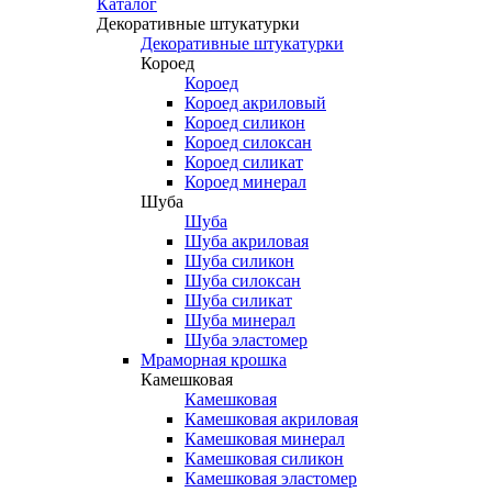
Каталог
Декоративные штукатурки
Декоративные штукатурки
Короед
Короед
Короед акриловый
Короед силикон
Короед силоксан
Короед силикат
Короед минерал
Шуба
Шуба
Шуба акриловая
Шуба силикон
Шуба силоксан
Шуба силикат
Шуба минерал
Шуба эластомер
Мраморная крошка
Камешковая
Камешковая
Камешковая акриловая
Камешковая минерал
Камешковая силикон
Камешковая эластомер