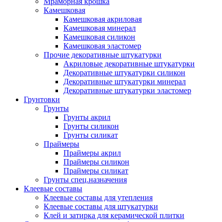
Мраморная крошка
Камешковая
Камешковая акриловая
Камешковая минерал
Камешковая силикон
Камешковая эластомер
Прочие декоративные штукатурки
Акриловые декоративные штукатурки
Декоративные штукатурки силикон
Декоративные штукатурки минерал
Декоративные штукатурки эластомер
Грунтовки
Грунты
Грунты акрил
Грунты силикон
Грунты силикат
Праймеры
Праймеры акрил
Праймеры силикон
Праймеры силикат
Грунты спец.назначения
Клеевые составы
Клеевые составы для утепления
Клеевые составы для штукатурки
Клей и затирка для керамической плитки