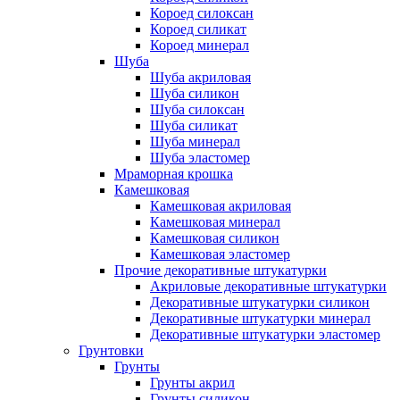
Короед силоксан
Короед силикат
Короед минерал
Шуба
Шуба акриловая
Шуба силикон
Шуба силоксан
Шуба силикат
Шуба минерал
Шуба эластомер
Мраморная крошка
Камешковая
Камешковая акриловая
Камешковая минерал
Камешковая силикон
Камешковая эластомер
Прочие декоративные штукатурки
Акриловые декоративные штукатурки
Декоративные штукатурки силикон
Декоративные штукатурки минерал
Декоративные штукатурки эластомер
Грунтовки
Грунты
Грунты акрил
Грунты силикон