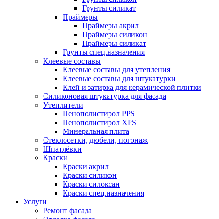
Грунты силикат
Праймеры
Праймеры акрил
Праймеры силикон
Праймеры силикат
Грунты спец.назначения
Клеевые составы
Клеевые составы для утепления
Клеевые составы для штукатурки
Клей и затирка для керамической плитки
Силиконовая штукатурка для фасада
Утеплители
Пенополистирол PPS
Пенополистирол XPS
Минеральная плита
Стеклосетки, дюбели, погонаж
Шпатлёвки
Краски
Краски акрил
Краски силикон
Краски силоксан
Краски спец.назначения
Услуги
Ремонт фасада