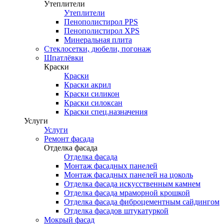
Утеплители
Утеплители
Пенополистирол PPS
Пенополистирол XPS
Минеральная плита
Стеклосетки, дюбели, погонаж
Шпатлёвки
Краски
Краски
Краски акрил
Краски силикон
Краски силоксан
Краски спец.назначения
Услуги
Услуги
Ремонт фасада
Отделка фасада
Отделка фасада
Монтаж фасадных панелей
Монтаж фасадных панелей на цоколь
Отделка фасада искусственным камнем
Отделка фасада мраморной крошкой
Отделка фасада фиброцементным сайдингом
Отделка фасадов штукатуркой
Мокрый фасад