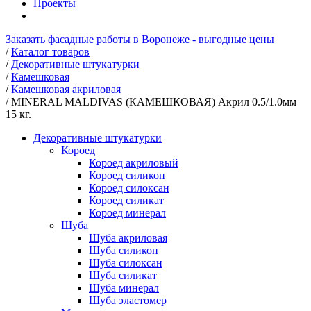
Проекты
Заказать фасадные работы в Воронеже - выгодные цены
/
Каталог товаров
/
Декоративные штукатурки
/
Камешковая
/
Камешковая акриловая
/
MINERAL MALDIVAS (КАМЕШКОВАЯ) Акрил 0.5/1.0мм
15 кг.
Декоративные штукатурки
Короед
Короед акриловый
Короед силикон
Короед силоксан
Короед силикат
Короед минерал
Шуба
Шуба акриловая
Шуба силикон
Шуба силоксан
Шуба силикат
Шуба минерал
Шуба эластомер