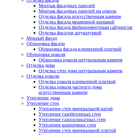
Отделка фасада
Монтаж фасадных панелей
Монтаж фасадных панелей на цоколь
Отделка фасада искусственным камнем
Отделка фасада мраморной крошкой
Отделка фасада фиброцементным сайдингом
Отделка фасадов штукатуркой
Мокрый фасад
Облицовка фасада
Облицовка фасада клинкерной плиткой
Облицовка цоколя
Облицовка цоколя натуральным камнем
Отделка дома
Отделка стен дома натуральным камнем
Отделка цоколя
Отделка цоколя клинкерной плиткой
Отделка цоколя частного дома
искусственным камнем
Утепление дома
Утепление стен
Утепление стен минеральной ватой
Утепление газобетонных стен
Утепление газосиликатных стен
Утепление кирпичных стен
Утепление стен минеральной плитой