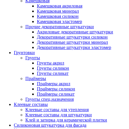
Камешковая
Камешковая акриловая
Камешковая минерал
Камешковая силикон
Камешковая эластомер
Прочие декоративные штукатурки
Акриловые декоративные штукатурки
Декоративные штукатурки силикон
Декоративные штукатурки минерал
Декоративные штукатурки эластомер
Грунтовки
Грунты
Грунты акрил
Грунты силикон
Грунты силикат
Праймеры
Праймеры акрил
Праймеры силикон
Праймеры силикат
Грунты спец.назначения
Клеевые составы
Клеевые составы для утепления
Клеевые составы для штукатурки
Клей и затирка для керамической плитки
Силиконовая штукатурка для фасада