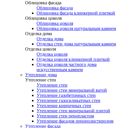
Облицовка фасада
Облицовка фасада
Облицовка фасада клинкерной плиткой
Облицовка цоколя
Облицовка цоколя
Облицовка цоколя натуральным камнем
Отделка дома
Отделка дома
Отделка стен дома натуральным камнем
Отделка цоколя
Отделка цоколя
Отделка цоколя клинкерной плиткой
Отделка цоколя частного дома
искусственным камнем
Утепление дома
Утепление стен
Утепление стен
Утепление стен минеральной ватой
Утепление газобетонных стен
Утепление газосиликатных стен
Утепление кирпичных стен
Утепление стен минеральной плитой
Утепление стен пенопластом
Утепление фасадов пенополистиролом
Утепление фасада