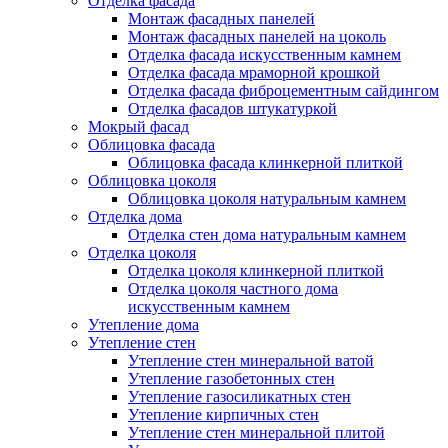
Отделка фасада
Монтаж фасадных панелей
Монтаж фасадных панелей на цоколь
Отделка фасада искусственным камнем
Отделка фасада мраморной крошкой
Отделка фасада фиброцементным сайдингом
Отделка фасадов штукатуркой
Мокрый фасад
Облицовка фасада
Облицовка фасада клинкерной плиткой
Облицовка цоколя
Облицовка цоколя натуральным камнем
Отделка дома
Отделка стен дома натуральным камнем
Отделка цоколя
Отделка цоколя клинкерной плиткой
Отделка цоколя частного дома
искусственным камнем
Утепление дома
Утепление стен
Утепление стен минеральной ватой
Утепление газобетонных стен
Утепление газосиликатных стен
Утепление кирпичных стен
Утепление стен минеральной плитой