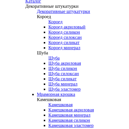
Каталог
Декоративные штукатурки
Декоративные штукатурки
Короед
Короед
Короед акриловый
Короед силикон
Короед силоксан
Короед силикат
Короед минерал
Шуба
Шуба
Шуба акриловая
Шуба силикон
Шуба силоксан
Шуба силикат
Шуба минерал
Шуба эластомер
Мраморная крошка
Камешковая
Камешковая
Камешковая акриловая
Камешковая минерал
Камешковая силикон
Камешковая эластомер