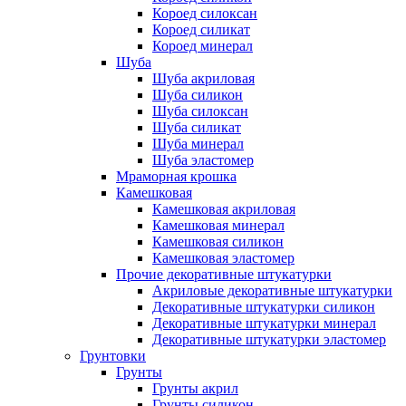
Короед силоксан
Короед силикат
Короед минерал
Шуба
Шуба акриловая
Шуба силикон
Шуба силоксан
Шуба силикат
Шуба минерал
Шуба эластомер
Мраморная крошка
Камешковая
Камешковая акриловая
Камешковая минерал
Камешковая силикон
Камешковая эластомер
Прочие декоративные штукатурки
Акриловые декоративные штукатурки
Декоративные штукатурки силикон
Декоративные штукатурки минерал
Декоративные штукатурки эластомер
Грунтовки
Грунты
Грунты акрил
Грунты силикон