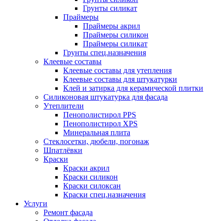
Грунты силикат
Праймеры
Праймеры акрил
Праймеры силикон
Праймеры силикат
Грунты спец.назначения
Клеевые составы
Клеевые составы для утепления
Клеевые составы для штукатурки
Клей и затирка для керамической плитки
Силиконовая штукатурка для фасада
Утеплители
Пенополистирол PPS
Пенополистирол XPS
Минеральная плита
Стеклосетки, дюбели, погонаж
Шпатлёвки
Краски
Краски акрил
Краски силикон
Краски силоксан
Краски спец.назначения
Услуги
Ремонт фасада