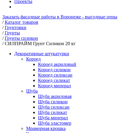
Проекты
Заказать фасадные работы в Воронеже - выгодные цены
/
Каталог товаров
/
Грунтовки
/
Грунты
/
Грунты силикон
/
СИЛПРАЙМ Грунт Силикон 20 кг
Декоративные штукатурки
Короед
Короед акриловый
Короед силикон
Короед силоксан
Короед силикат
Короед минерал
Шуба
Шуба акриловая
Шуба силикон
Шуба силоксан
Шуба силикат
Шуба минерал
Шуба эластомер
Мраморная крошка