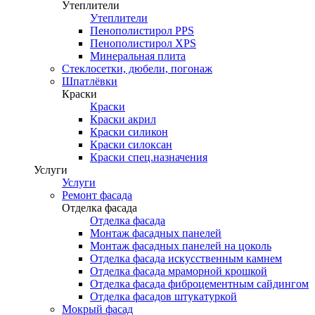
Утеплители
Утеплители
Пенополистирол PPS
Пенополистирол XPS
Минеральная плита
Стеклосетки, дюбели, погонаж
Шпатлёвки
Краски
Краски
Краски акрил
Краски силикон
Краски силоксан
Краски спец.назначения
Услуги
Услуги
Ремонт фасада
Отделка фасада
Отделка фасада
Монтаж фасадных панелей
Монтаж фасадных панелей на цоколь
Отделка фасада искусственным камнем
Отделка фасада мраморной крошкой
Отделка фасада фиброцементным сайдингом
Отделка фасадов штукатуркой
Мокрый фасад