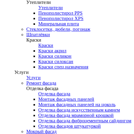
Утеплители
Утеплители
Пенополистирол PPS
Пенополистирол XPS
Минеральная плита
Стеклосетки, дюбели, погонаж
Шпатлёвки
Краски
Краски
Краски акрил
Краски силикон
Краски силоксан
Краски спец.назначения
Услуги
Услуги
Ремонт фасада
Отделка фасада
Отделка фасада
Монтаж фасадных панелей
Монтаж фасадных панелей на цоколь
Отделка фасада искусственным камнем
Отделка фасада мраморной крошкой
Отделка фасада фиброцементным сайдингом
Отделка фасадов штукатуркой
Мокрый фасад