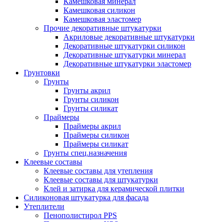
Камешковая минерал
Камешковая силикон
Камешковая эластомер
Прочие декоративные штукатурки
Акриловые декоративные штукатурки
Декоративные штукатурки силикон
Декоративные штукатурки минерал
Декоративные штукатурки эластомер
Грунтовки
Грунты
Грунты акрил
Грунты силикон
Грунты силикат
Праймеры
Праймеры акрил
Праймеры силикон
Праймеры силикат
Грунты спец.назначения
Клеевые составы
Клеевые составы для утепления
Клеевые составы для штукатурки
Клей и затирка для керамической плитки
Силиконовая штукатурка для фасада
Утеплители
Пенополистирол PPS