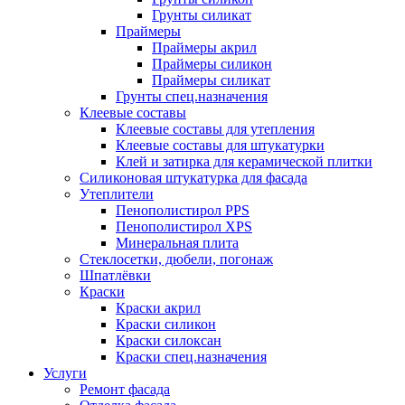
Грунты силикат
Праймеры
Праймеры акрил
Праймеры силикон
Праймеры силикат
Грунты спец.назначения
Клеевые составы
Клеевые составы для утепления
Клеевые составы для штукатурки
Клей и затирка для керамической плитки
Силиконовая штукатурка для фасада
Утеплители
Пенополистирол PPS
Пенополистирол XPS
Минеральная плита
Стеклосетки, дюбели, погонаж
Шпатлёвки
Краски
Краски акрил
Краски силикон
Краски силоксан
Краски спец.назначения
Услуги
Ремонт фасада