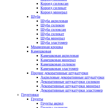
Короед силоксан
Короед силикат
Короед минерал
Шуба
Шуба акриловая
Шуба силикон
Шуба силоксан
Шуба силикат
Шуба минерал
Шуба эластомер
Мраморная крошка
Камешковая
Камешковая акриловая
Камешковая минерал
Камешковая силикон
Камешковая эластомер
Прочие декоративные штукатурки
Акриловые декоративные штукатурки
Декоративные штукатурки силикон
Декоративные штукатурки минерал
Декоративные штукатурки эластомер
Грунтовки
Грунты
Грунты акрил
Грунты силикон