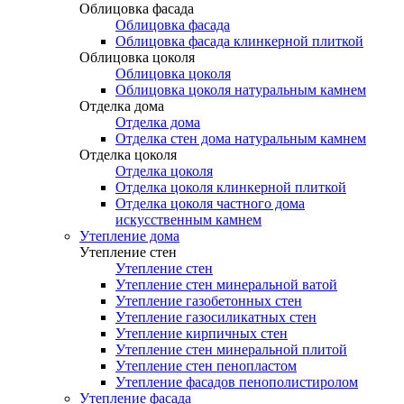
Облицовка фасада
Облицовка фасада
Облицовка фасада клинкерной плиткой
Облицовка цоколя
Облицовка цоколя
Облицовка цоколя натуральным камнем
Отделка дома
Отделка дома
Отделка стен дома натуральным камнем
Отделка цоколя
Отделка цоколя
Отделка цоколя клинкерной плиткой
Отделка цоколя частного дома
искусственным камнем
Утепление дома
Утепление стен
Утепление стен
Утепление стен минеральной ватой
Утепление газобетонных стен
Утепление газосиликатных стен
Утепление кирпичных стен
Утепление стен минеральной плитой
Утепление стен пенопластом
Утепление фасадов пенополистиролом
Утепление фасада