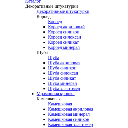
Каталог
Декоративные штукатурки
Декоративные штукатурки
Короед
Короед
Короед акриловый
Короед силикон
Короед силоксан
Короед силикат
Короед минерал
Шуба
Шуба
Шуба акриловая
Шуба силикон
Шуба силоксан
Шуба силикат
Шуба минерал
Шуба эластомер
Мраморная крошка
Камешковая
Камешковая
Камешковая акриловая
Камешковая минерал
Камешковая силикон
Камешковая эластомер