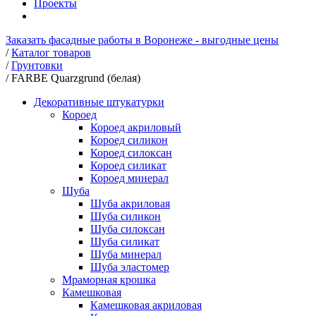
Проекты
Заказать фасадные работы в Воронеже - выгодные цены
/
Каталог товаров
/
Грунтовки
/
FARBE Quarzgrund (белая)
Декоративные штукатурки
Короед
Короед акриловый
Короед силикон
Короед силоксан
Короед силикат
Короед минерал
Шуба
Шуба акриловая
Шуба силикон
Шуба силоксан
Шуба силикат
Шуба минерал
Шуба эластомер
Мраморная крошка
Камешковая
Камешковая акриловая