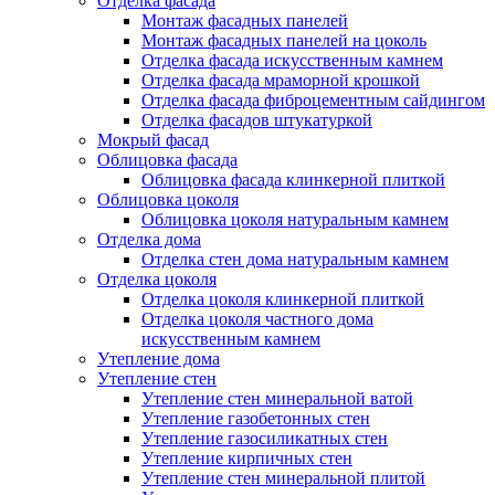
Отделка фасада
Монтаж фасадных панелей
Монтаж фасадных панелей на цоколь
Отделка фасада искусственным камнем
Отделка фасада мраморной крошкой
Отделка фасада фиброцементным сайдингом
Отделка фасадов штукатуркой
Мокрый фасад
Облицовка фасада
Облицовка фасада клинкерной плиткой
Облицовка цоколя
Облицовка цоколя натуральным камнем
Отделка дома
Отделка стен дома натуральным камнем
Отделка цоколя
Отделка цоколя клинкерной плиткой
Отделка цоколя частного дома
искусственным камнем
Утепление дома
Утепление стен
Утепление стен минеральной ватой
Утепление газобетонных стен
Утепление газосиликатных стен
Утепление кирпичных стен
Утепление стен минеральной плитой